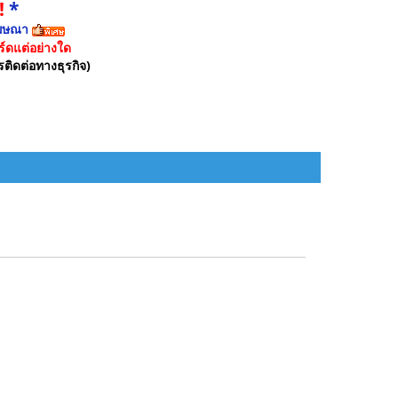
!
*
ฆษณา
์ดแต่อย่างใด
รติดต่อทางธุรกิจ)