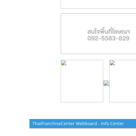
ThaiFranchiseCenter Webboard - Info Center