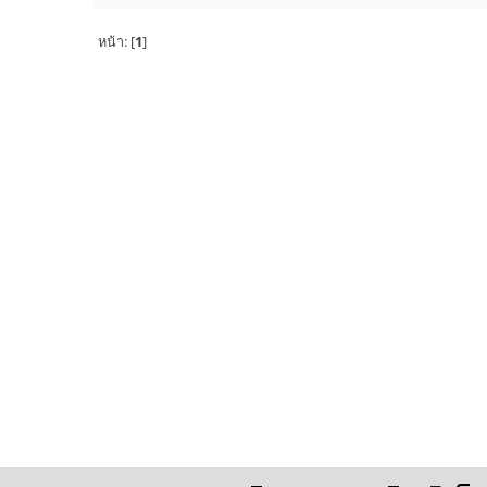
หน้า: [
1
]