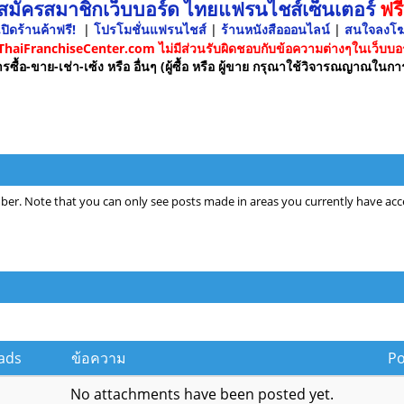
 สมัครสมาชิกเว็บบอร์ด ไทยแฟรนไชส์เซ็นเตอร์
ฟรี
ปิดร้านค้าฟรี!
|
โปรโมชั่นแฟรนไชส์
|
ร้านหนังสือออนไลน์
|
สนใจลงโ
 ThaiFranchiseCenter.com ไม่มีส่วนรับผิดชอบกับข้อความต่างๆในเว็บบอร
รซื้อ-ขาย-เช่า-เซ้ง หรือ อื่นๆ (ผู้ซื้อ หรือ ผู้ขาย กรุณาใช้วิจารณญาณในกา
ber. Note that you can only see posts made in areas you currently have acce
ads
ข้อความ
P
No attachments have been posted yet.