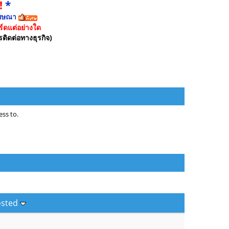
!
*
ฆษณา
์ดแต่อย่างใด
รติดต่อทางธุรกิจ)
ss to.
osted