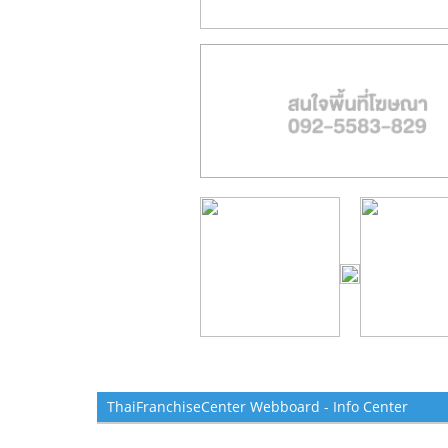
ThaiFranchiseCenter Webboard - Info Center