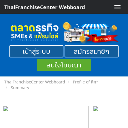
ThaiFranchiseCenter Webboard
Toggle
naviga
เข้าสู่ระบบ
สมัครสมาชิก
สนใจโฆษณา
ThaiFranchiseCenter Webboard
Profile of พิชา
Summary