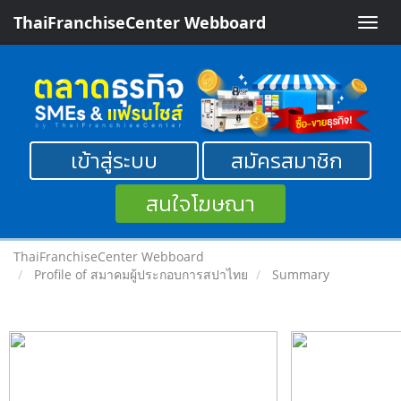
ThaiFranchiseCenter Webboard
Toggle
naviga
เข้าสู่ระบบ
สมัครสมาชิก
สนใจโฆษณา
ThaiFranchiseCenter Webboard
Profile of สมาคมผู้ประกอบการสปาไทย
Summary