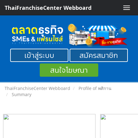
ThaiFranchiseCenter Webboard
Toggle
naviga
เข้าสู่ระบบ
สมัครสมาชิก
สนใจโฆษณา
ThaiFranchiseCenter Webboard
Profile of พศิกาน
Summary