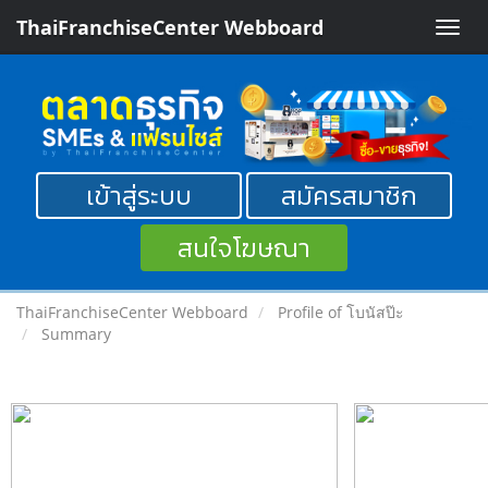
ThaiFranchiseCenter Webboard
Toggle
naviga
เข้าสู่ระบบ
สมัครสมาชิก
สนใจโฆษณา
ThaiFranchiseCenter Webboard
Profile of โบนัสป๊ะ
Summary