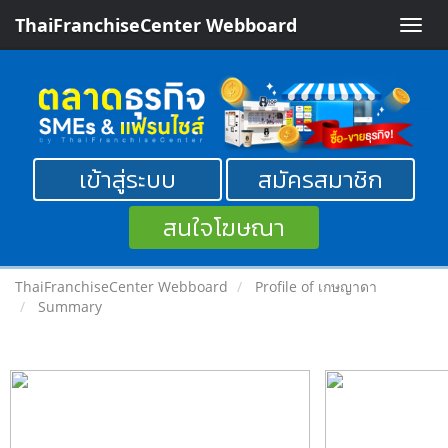
ThaiFranchiseCenter Webboard
Toggle
naviga
เข้าสู่ระบบ
สมัครสมาชิก
สนใจโฆษณา
ThaiFranchiseCenter Webboard
Profile of เกษญาดา
Summary