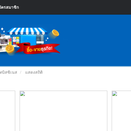
ัครสมาชิก
ทบิสซิเนส
แสดงสถิติ