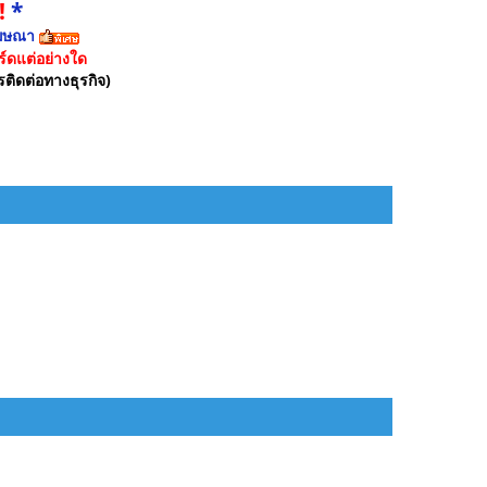
!
*
ฆษณา
์ดแต่อย่างใด
รติดต่อทางธุรกิจ)