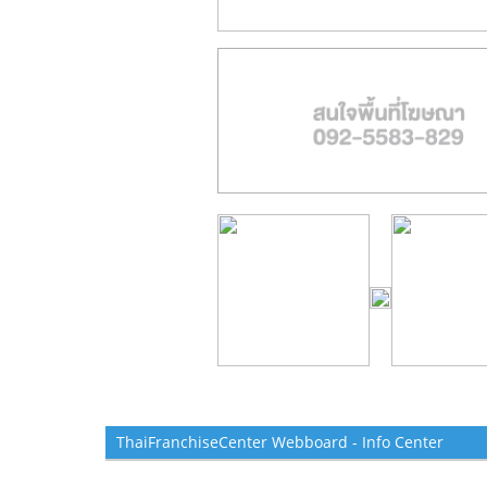
ThaiFranchiseCenter Webboard - Info Center