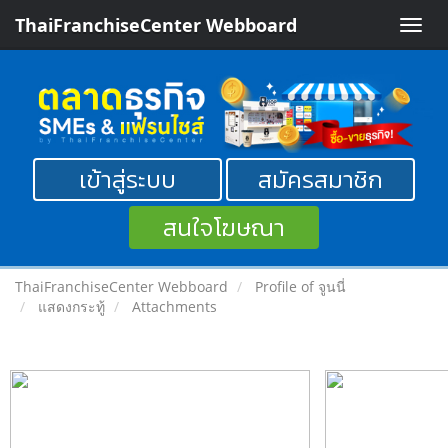
ThaiFranchiseCenter Webboard
Toggle
naviga
เข้าสู่ระบบ
สมัครสมาชิก
สนใจโฆษณา
ThaiFranchiseCenter Webboard
Profile of จูนนี่
แสดงกระทู้
Attachments