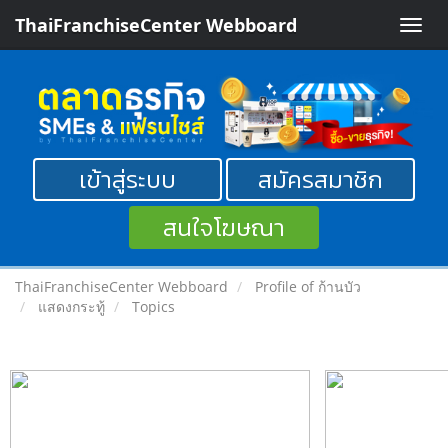
ThaiFranchiseCenter Webboard
Toggle
naviga
เข้าสู่ระบบ
สมัครสมาชิก
สนใจโฆษณา
ThaiFranchiseCenter Webboard
Profile of ก้านบัว
แสดงกระทู้
Topics