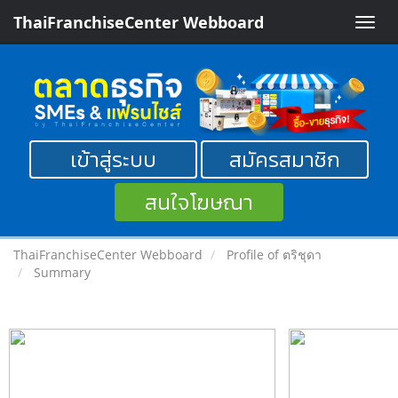
ThaiFranchiseCenter Webboard
Toggle
naviga
เข้าสู่ระบบ
สมัครสมาชิก
สนใจโฆษณา
ThaiFranchiseCenter Webboard
Profile of ตริชุดา
Summary