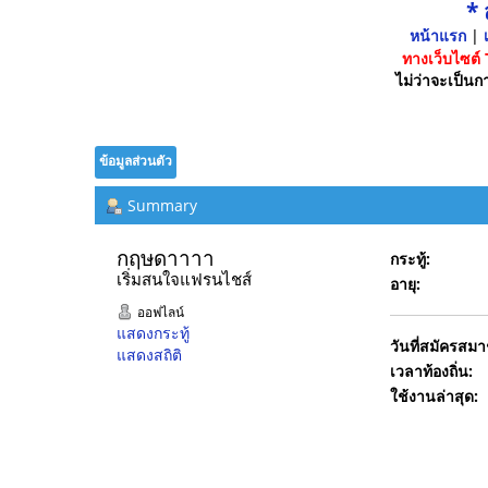
*
หน้าแรก
|
เ
ทางเว็บไซต์
ไม่ว่าจะเป็นกา
ข้อมูลส่วนตัว
Summary
กฤษดาาาา 
กระทู้:
เริ่มสนใจแฟรนไชส์
อายุ:
ออฟไลน์
แสดงกระทู้
วันที่สมัครสมา
แสดงสถิติ
เวลาท้องถิ่น:
ใช้งานล่าสุด: