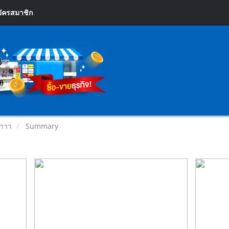
ัครสมาชิก
าาาา
Summary