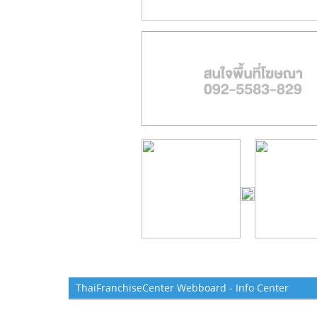
ThaiFranchiseCenter Webboard - Info Center