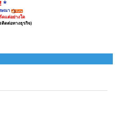
!
*
ฆษณา
์ดแต่อย่างใด
รติดต่อทางธุรกิจ)