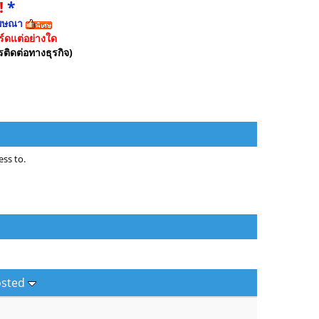
!
*
ฆษณา
์ดแต่อย่างใด
รติดต่อทางธุรกิจ)
ss to.
osted