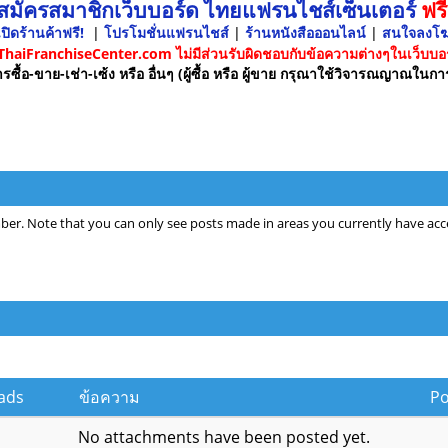
 สมัครสมาชิกเว็บบอร์ด ไทยแฟรนไชส์เซ็นเตอร์
ฟรี
ปิดร้านค้าฟรี!
|
โปรโมชั่นแฟรนไชส์
|
ร้านหนังสือออนไลน์
|
สนใจลงโ
 ThaiFranchiseCenter.com ไม่มีส่วนรับผิดชอบกับข้อความต่างๆในเว็บบอร
รซื้อ-ขาย-เช่า-เซ้ง หรือ อื่นๆ (ผู้ซื้อ หรือ ผู้ขาย กรุณาใช้วิจารณญาณในกา
ber. Note that you can only see posts made in areas you currently have acce
ads
ข้อความ
P
No attachments have been posted yet.