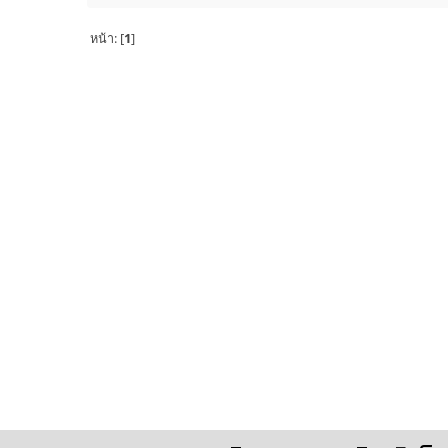
หน้า: [
1
]