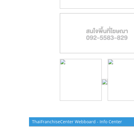
ThaiFranchiseCenter Webboard - Info Center