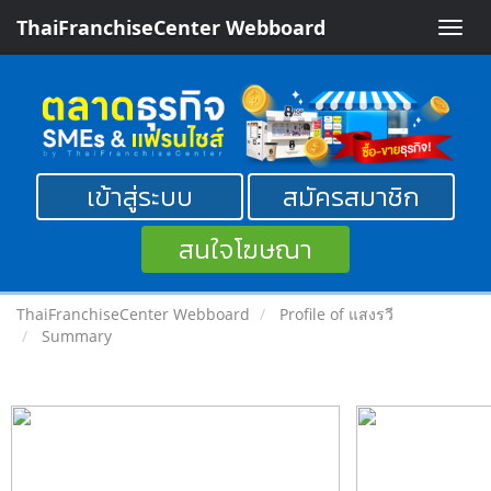
ThaiFranchiseCenter Webboard
Toggle
naviga
เข้าสู่ระบบ
สมัครสมาชิก
สนใจโฆษณา
ThaiFranchiseCenter Webboard
Profile of แสงรวี
Summary