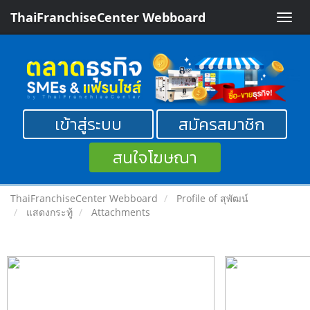
ThaiFranchiseCenter Webboard
Toggle
naviga
เข้าสู่ระบบ
สมัครสมาชิก
สนใจโฆษณา
ThaiFranchiseCenter Webboard
Profile of สุพัฒน์
แสดงกระทู้
Attachments