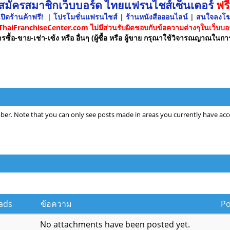
 สมัครสมาชิกเว็บบอร์ด ไทยแฟรนไชส์เซ็นเตอร์
ฟรี
ปิดร้านค้าฟรี!
|
โปรโมชั่นแฟรนไชส์
|
ร้านหนังสือออนไลน์
|
สนใจลงโ
 ThaiFranchiseCenter.com ไม่มีส่วนรับผิดชอบกับข้อความต่างๆในเว็บบอร
รซื้อ-ขาย-เช่า-เซ้ง หรือ อื่นๆ (ผู้ซื้อ หรือ ผู้ขาย กรุณาใช้วิจารณญาณในกา
ber. Note that you can only see posts made in areas you currently have acce
ads
ข้อความ
P
No attachments have been posted yet.