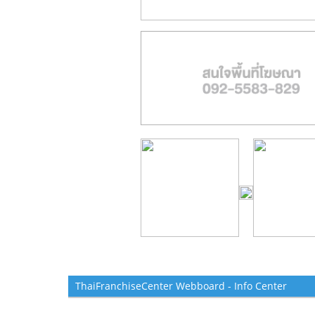
ThaiFranchiseCenter Webboard - Info Center