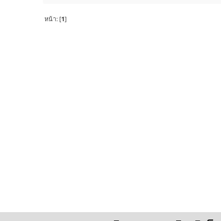
หน้า: [
1
]