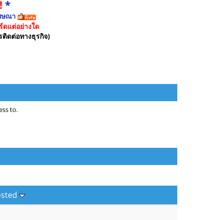
!
*
ฆษณา
์ดแต่อย่างใด
รติดต่อทางธุรกิจ)
ss to.
osted