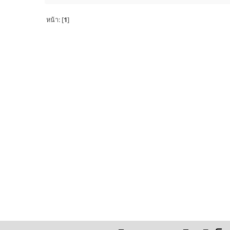
หน้า: [
1
]