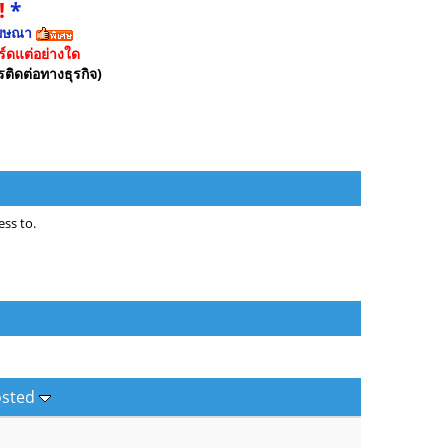
!
*
ฆษณา
์ดแต่อย่างใด
รติดต่อทางธุรกิจ)
ss to.
osted