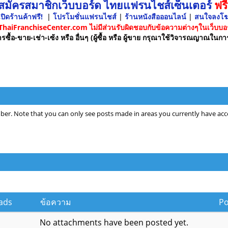
 สมัครสมาชิกเว็บบอร์ด ไทยแฟรนไชส์เซ็นเตอร์
ฟรี
ปิดร้านค้าฟรี!
|
โปรโมชั่นแฟรนไชส์
|
ร้านหนังสือออนไลน์
|
สนใจลงโ
 ThaiFranchiseCenter.com ไม่มีส่วนรับผิดชอบกับข้อความต่างๆในเว็บบอร
รซื้อ-ขาย-เช่า-เซ้ง หรือ อื่นๆ (ผู้ซื้อ หรือ ผู้ขาย กรุณาใช้วิจารณญาณในกา
ber. Note that you can only see posts made in areas you currently have acce
ads
ข้อความ
P
No attachments have been posted yet.