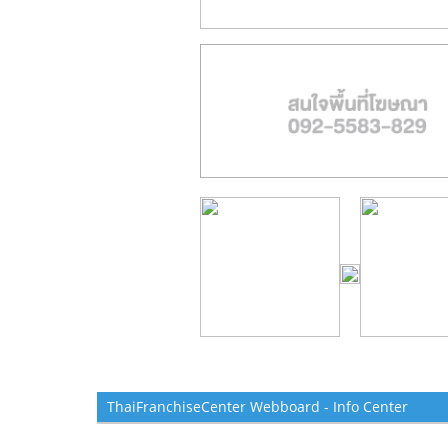
ThaiFranchiseCenter Webboard - Info Center