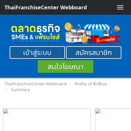
ThaiFranchiseCenter Webboard
Toggle
naviga
เข้าสู่ระบบ
สมัครสมาชิก
สนใจโฆษณา
ThaiFranchiseCenter Webboard
Profile of ซิกซีนน
Summary