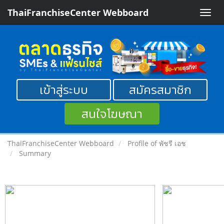
ThaiFranchiseCenter Webboard
Toggle
naviga
เข้าสู่ระบบ
สมัครสมาชิก
สนใจโฆษณา
ThaiFranchiseCenter Webboard
Profile of พัชรี เอช
Summary