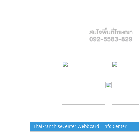
ThaiFranchiseCenter Webboard - Info Center