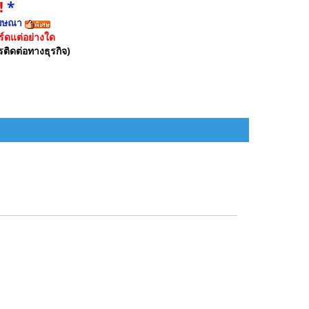
!
*
ฆษณา
์ดแต่อย่างใด
รติดต่อทางธุรกิจ)