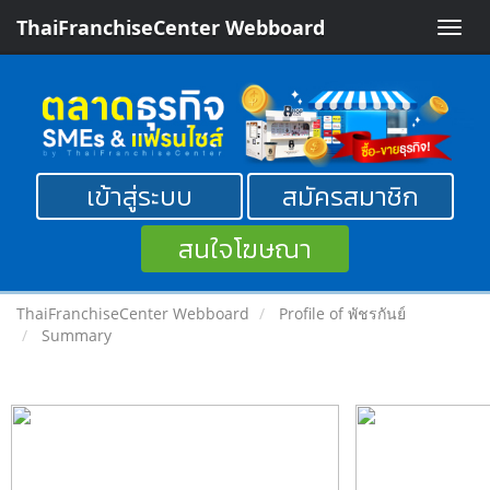
ThaiFranchiseCenter Webboard
Toggle
naviga
เข้าสู่ระบบ
สมัครสมาชิก
สนใจโฆษณา
ThaiFranchiseCenter Webboard
Profile of พัชรกันย์
Summary