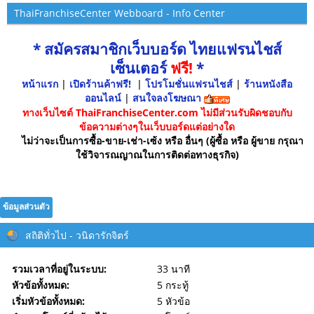
ThaiFranchiseCenter Webboard - Info Center
* สมัครสมาชิกเว็บบอร์ด ไทยแฟรนไชส์
เซ็นเตอร์
ฟรี!
*
หน้าแรก
|
เปิดร้านค้าฟรี!
|
โปรโมชั่นแฟรนไชส์
|
ร้านหนังสือ
ออนไลน์
|
สนใจลงโฆษณา
ทางเว็บไซต์ ThaiFranchiseCenter.com ไม่มีส่วนรับผิดชอบกับ
ข้อความต่างๆในเว็บบอร์ดแต่อย่างใด
ไม่ว่าจะเป็นการซื้อ-ขาย-เช่า-เซ้ง หรือ อื่นๆ (ผู้ซื้อ หรือ ผู้ขาย กรุณา
ใช้วิจารณญาณในการติดต่อทางธุรกิจ)
ข้อมูลส่วนตัว
สถิติทั่วไป - วนิดารักจิตร์
รวมเวลาที่อยู่ในระบบ:
33 นาที
หัวข้อทั้งหมด:
5 กระทู้
เริ่มหัวข้อทั้งหมด:
5 หัวข้อ