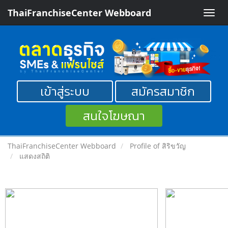
ThaiFranchiseCenter Webboard
Toggle
naviga
เข้าสู่ระบบ
สมัครสมาชิก
สนใจโฆษณา
ThaiFranchiseCenter Webboard
Profile of สิริขวัญ
แสดงสถิติ