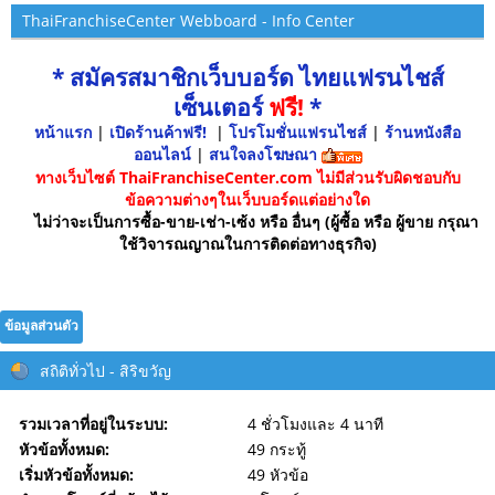
ThaiFranchiseCenter Webboard - Info Center
* สมัครสมาชิกเว็บบอร์ด ไทยแฟรนไชส์
เซ็นเตอร์
ฟรี!
*
หน้าแรก
|
เปิดร้านค้าฟรี!
|
โปรโมชั่นแฟรนไชส์
|
ร้านหนังสือ
ออนไลน์
|
สนใจลงโฆษณา
ทางเว็บไซต์ ThaiFranchiseCenter.com ไม่มีส่วนรับผิดชอบกับ
ข้อความต่างๆในเว็บบอร์ดแต่อย่างใด
ไม่ว่าจะเป็นการซื้อ-ขาย-เช่า-เซ้ง หรือ อื่นๆ (ผู้ซื้อ หรือ ผู้ขาย กรุณา
ใช้วิจารณญาณในการติดต่อทางธุรกิจ)
ข้อมูลส่วนตัว
สถิติทั่วไป - สิริขวัญ
รวมเวลาที่อยู่ในระบบ:
4 ชั่วโมงและ 4 นาที
หัวข้อทั้งหมด:
49 กระทู้
เริ่มหัวข้อทั้งหมด:
49 หัวข้อ