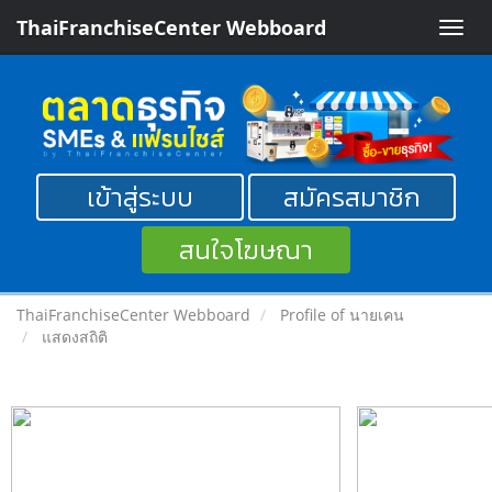
ThaiFranchiseCenter Webboard
Toggle
naviga
เข้าสู่ระบบ
สมัครสมาชิก
สนใจโฆษณา
ThaiFranchiseCenter Webboard
Profile of นายเคน
แสดงสถิติ