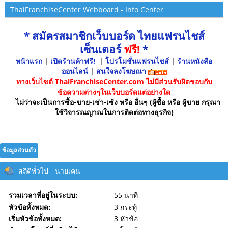
ThaiFranchiseCenter Webboard - Info Center
* สมัครสมาชิกเว็บบอร์ด ไทยแฟรนไชส์
เซ็นเตอร์
ฟรี!
*
หน้าแรก
|
เปิดร้านค้าฟรี!
|
โปรโมชั่นแฟรนไชส์
|
ร้านหนังสือ
ออนไลน์
|
สนใจลงโฆษณา
ทางเว็บไซต์ ThaiFranchiseCenter.com ไม่มีส่วนรับผิดชอบกับ
ข้อความต่างๆในเว็บบอร์ดแต่อย่างใด
ไม่ว่าจะเป็นการซื้อ-ขาย-เช่า-เซ้ง หรือ อื่นๆ (ผู้ซื้อ หรือ ผู้ขาย กรุณา
ใช้วิจารณญาณในการติดต่อทางธุรกิจ)
ข้อมูลส่วนตัว
สถิติทั่วไป - นายเคน
รวมเวลาที่อยู่ในระบบ:
55 นาที
หัวข้อทั้งหมด:
3 กระทู้
เริ่มหัวข้อทั้งหมด:
3 หัวข้อ