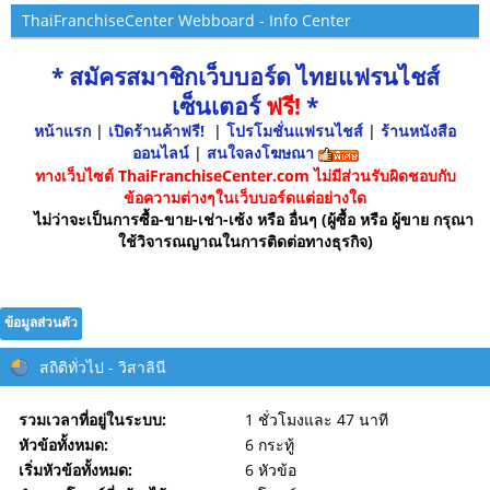
ThaiFranchiseCenter Webboard - Info Center
* สมัครสมาชิกเว็บบอร์ด ไทยแฟรนไชส์
เซ็นเตอร์
ฟรี!
*
หน้าแรก
|
เปิดร้านค้าฟรี!
|
โปรโมชั่นแฟรนไชส์
|
ร้านหนังสือ
ออนไลน์
|
สนใจลงโฆษณา
ทางเว็บไซต์ ThaiFranchiseCenter.com ไม่มีส่วนรับผิดชอบกับ
ข้อความต่างๆในเว็บบอร์ดแต่อย่างใด
ไม่ว่าจะเป็นการซื้อ-ขาย-เช่า-เซ้ง หรือ อื่นๆ (ผู้ซื้อ หรือ ผู้ขาย กรุณา
ใช้วิจารณญาณในการติดต่อทางธุรกิจ)
ข้อมูลส่วนตัว
สถิติทั่วไป - วิสาลินี
รวมเวลาที่อยู่ในระบบ:
1 ชั่วโมงและ 47 นาที
หัวข้อทั้งหมด:
6 กระทู้
เริ่มหัวข้อทั้งหมด:
6 หัวข้อ