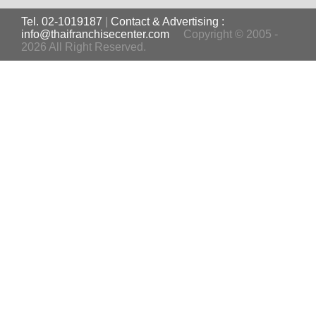
Tel. 02-1019187
|
Contact & Advertising :
info@thaifranchisecenter.com
Copyright © 2005 -
2026 All Right Reserved.