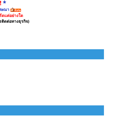
!
*
ฆษณา
์ดแต่อย่างใด
รติดต่อทางธุรกิจ)