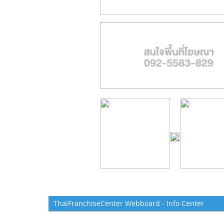
ThaiFranchiseCenter Webboard - Info Center