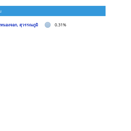
ม
 หนองจอก, สุวรรณภูมิ
0.31%