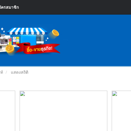
ัครสมาชิก
ท์
แสดงสถิติ