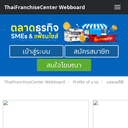
ThaiFranchiseCenter Webboard
Toggle
naviga
เข้าสู่ระบบ
สมัครสมาชิก
สนใจโฆษณา
ThaiFranchiseCenter Webboard
Profile of แวน
แสดงสถิติ