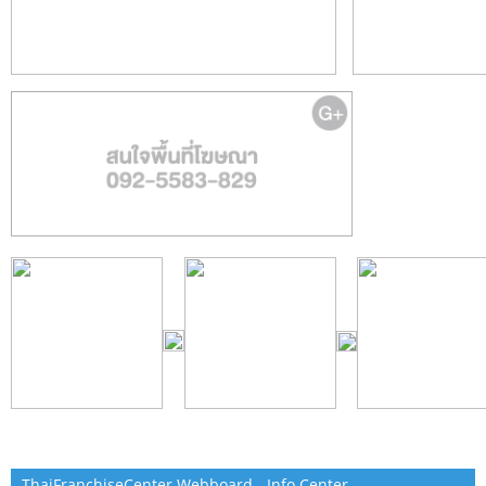
ThaiFranchiseCenter Webboard - Info Center