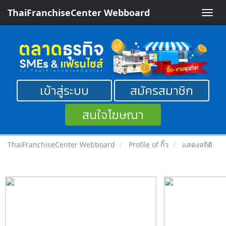
ThaiFranchiseCenter Webboard
Toggle
naviga
เข้าสู่ระบบ
สมัครสมาชิก
สนใจโฆษณา
ThaiFranchiseCenter Webboard
Profile of กิ้ว
แสดงสถิติ