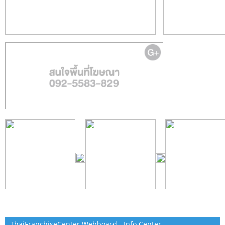
ThaiFranchiseCenter Webboard - Info Center