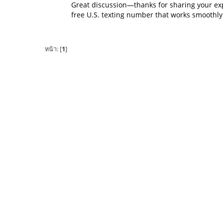
Great discussion—thanks for sharing your expe
free U.S. texting number that works smoothly 
หน้า: [
1
]