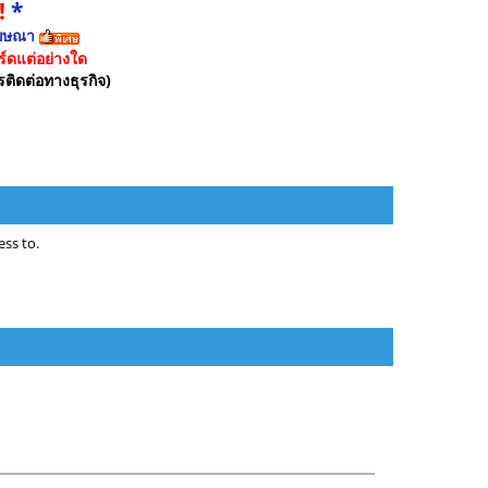
!
*
ฆษณา
์ดแต่อย่างใด
รติดต่อทางธุรกิจ)
ss to.