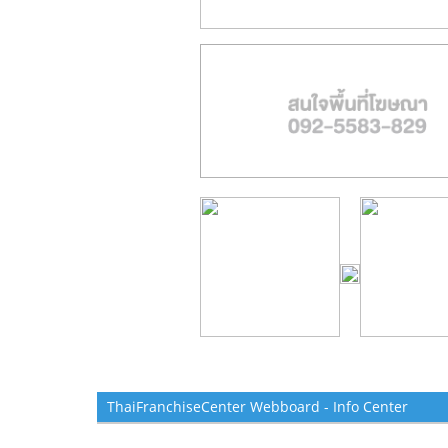
ThaiFranchiseCenter Webboard - Info Center