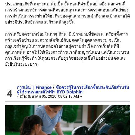
ประเภทธุรกิจที่เหมาะสม นับเป็นขั้นตอนที่จำเป็นอย่างยิ่ง นอกจากนี้
การสร้างกลยุทธ์การตลาดที่ครอบคลุม และการตรวจสอบผลลัพธ์ของ
การดำเนินการจะช่วยให้ธุรกิจของคุณสามารถเข้าถึงกลุ่มเป้าหมายได้
อย่างมีประสิทธิภาพและก้าวหน้าสูงขึ้น
การเตรียมความพร้อมในทุกๆ ด้าน, มีเป้าหมายที่ชัดเจน, พร้อมทั้งการ
สร้างเครือข่ายและความสัมพันธ์กับบุคคลในอุตสาหกรรม จะเป็น
กุญแจสำคัญในการปลดล็อคโอกาสสู่ความสำเร็จ การเริ่มต้นที่มี
คุณภาพนั้น อาจไม่ใช่เพียงการก้าวแรกที่สมบูรณ์แบบ แต่เป็นกระบวน
การเรียนรู้ที่จะทำให้คุณยกระดับธุรกิจของคุณขึ้นไปอย่างมั่นคงและ
ยั่งยืนในระยะยาว
การเงิน | Finance
/
ข้อควรรู้ในการเลือกซื้อประกันภัยสำหรับ
4
ผู้ใช้งานรถยนต์ไฟฟ้า BYD Dolphin
«
เมื่อ:
สิงหาคม 05, 2026, 08:02:18 AM »