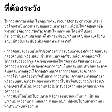
ที่ต้องระวัง
ในการพิจารณาเงื่อนไขกลุ่ม YMYL (Your Money or Your Life) ผู้
บริโภคจำเป็นต้องทราบข้อยกเว้นมาตรฐาน เพื่อไม่ให้เกิดปัญหาข้อ
พิพาทเมื่อต้องการเรียกร้องค่าสินไหมทดแทน โดยทั่วไปแล้ว
กรมธรรม์ประกันภัยรถยนต์ไฟฟ้าจะมีข้อยกเว้นสำคัญที่คล้ายคลึงกับ
รถยนต์ทั่วไปและมีข้อเพิ่มเติมเฉพาะทาง ดังนี้
- การดัดแปลงระบบไฟฟ้าของตัวรถ: การปรับแต่งซอฟต์แวร์ ดัดแปลง
กล่องควบคุม หรือเปลี่ยนชิ้นส่วนแบตเตอรี่ขับเคลื่อนจากอู่นอกที่ไม่
ได้การรับรองจากผู้ผลิต ซึ่งอาจส่งผลให้เกิดความเสียหายต่อระบบ
วิศวกรรม ความคุ้มครองอาจแตกต่างกันในแต่ละแผนประกันและอาจ
สิ้นสุดลงหากพิสูจน์ได้ว่าอุบัติเหตุเกิดจากการดัดแปลงดังกล่าว
- การใช้งานเครื่องชาร์จที่ไม่ผ่านการรับรอง: ความเสียหายต่อตัวรถ
หรือระบบแบตเตอรี่ที่เกิดจากการนำรถไปชาร์จกับอุปกรณ์ชาร์จ (EV
Charger) ที่ไม่ได้มาตรฐานหรือไม่ได้รับรองความปลอดภัยตามหลัก
วิศวกรรม
- การขับขี่โดยไม่มีใบอนุญาต หรือการขับขี่ขณะมึนเมา: เป็นข้อ
ยกเว้นมาตรฐานตามหลักเกณฑ์ของ คปภ. ที่บังคับใช้กับยานพาหนะ
ทุกประเภทบนท้องถนน