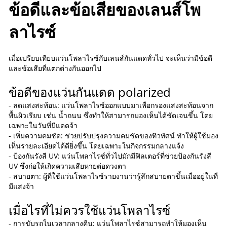
ข้อดีและข้อเสียของเลนส์โพ
ลาไรซ์
เมื่อเปรียบเทียบแว่นโพลาไรซ์กับเลนส์กันแดดทั่วไป จะเห็นว่ามีข้อดี
และข้อเสียที่แตกต่างกันออกไป
ข้อดีของแว่นกันแดด polarized
- ลดแสงสะท้อน: แว่นโพลาไรซ์ออกแบบมาเพื่อกรองแสงสะท้อนจาก
พื้นผิวเรียบ เช่น น้ำถนน ซึ่งทำให้สามารถมองเห็นได้ชัดเจนขึ้น โดย
เฉพาะในวันที่มีแดดจ้า
- เพิ่มความคมชัด: ช่วยปรับปรุงความคมชัดของทิวทัศน์ ทำให้ผู้ใช้มอง
เห็นรายละเอียดได้ดียิ่งขึ้น โดยเฉพาะในกิจกรรมกลางแจ้ง
- ป้องกันรังสี UV: แว่นโพลาไรซ์ทั่วไปมักมีฟิลเตอร์ที่ช่วยป้องกันรังสี
UV ซึ่งก่อให้เกิดความเสียหายต่อดวงตา
- สบายตา: ผู้ที่ใช้แว่นโพลาไรซ์รายงานว่ารู้สึกสบายตาขึ้นเมื่ออยู่ในที่
มีแสงจ้า
เมื่อไรที่ไม่ควรใช้แว่นโพลาไรซ์
- การขับรถในเวลากลางคืน: แว่นโพลาไรซ์สามารถทำให้มองเห็น