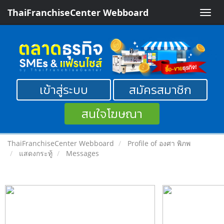
ThaiFranchiseCenter Webboard
Toggle
naviga
เข้าสู่ระบบ
สมัครสมาชิก
สนใจโฆษณา
ThaiFranchiseCenter Webboard
Profile of องศา พิภพ
แสดงกระทู้
Messages