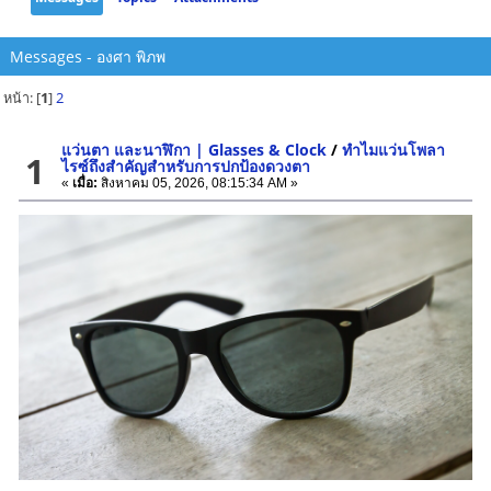
Messages - องศา พิภพ
หน้า: [
1
]
2
แว่นตา และนาฬิกา | Glasses & Clock
/
ทำไมแว่นโพลา
1
ไรซ์ถึงสำคัญสำหรับการปกป้องดวงตา
«
เมื่อ:
สิงหาคม 05, 2026, 08:15:34 AM »