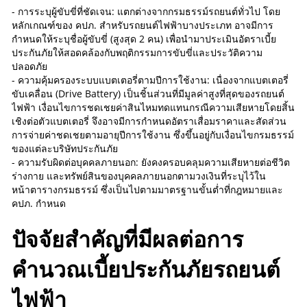
- การระบุผู้ขับขี่ที่ชัดเจน: แตกต่างจากกรมธรรม์รถยนต์ทั่วไป โดย
หลักเกณฑ์ของ คปภ. สำหรับรถยนต์ไฟฟ้าบางประเภท อาจมีการ
กำหนดให้ระบุชื่อผู้ขับขี่ (สูงสุด 2 คน) เพื่อนำมาประเมินอัตราเบี้ย
ประกันภัยให้สอดคล้องกับพฤติกรรมการขับขี่และประวัติความ
ปลอดภัย
- ความคุ้มครองระบบแบตเตอรี่ตามปีการใช้งาน: เนื่องจากแบตเตอรี่
ขับเคลื่อน (Drive Battery) เป็นชิ้นส่วนที่มีมูลค่าสูงที่สุดของรถยนต์
ไฟฟ้า เงื่อนไขการชดเชยค่าสินไหมทดแทนกรณีความเสียหายโดยสิ้น
เชิงต่อตัวแบตเตอรี่ จึงอาจมีการกำหนดอัตราเสื่อมราคาและสัดส่วน
การจ่ายค่าชดเชยตามอายุปีการใช้งาน ซึ่งขึ้นอยู่กับเงื่อนไขกรมธรรม์
ของแต่ละบริษัทประกันภัย
- ความรับผิดต่อบุคคลภายนอก: ยังคงครอบคลุมความเสียหายต่อชีวิต
ร่างกาย และทรัพย์สินของบุคคลภายนอกตามวงเงินที่ระบุไว้ใน
หน้าตารางกรมธรรม์ ซึ่งเป็นไปตามมาตรฐานขั้นต่ำที่กฎหมายและ
คปภ. กำหนด
ปัจจัยสำคัญที่มีผลต่อการ
คำนวณเบี้ยประกันภัยรถยนต์
ไฟฟ้า