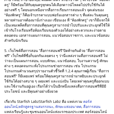
ครู” ก็มีพร้อมให้กับคุณครูทุกคนได้เลือกดาวน์โหลดไปปรับใช้กันได้
อย่างฟรี ๆ โดยนอกเหนือจากสื่อการเรียนการสอนแล้ว จุดเด่นของ
“ห้องพักครู” ก็คือเจ้าบรรดาแบบฟอร์มเอกสารต่าง ๆ ที่แต่ละวันคุณครู
หลายท่านอาจต้องมานั่งร่างเอง เขียนเอง ที่ “ห้องพักครู” เขาก็มีแจกให้
เป็นเทมเพล็ตสื่อการสอนที่คุณครูสามารถนำไปปรับและประยุกต์ใช้ให้
เข้ากับโรงเรียนหรือห้องเรียนของตัวเองได้อย่างสะดวกและง่ายดาย
ตลอดจน เอกสารแผนการสอน, แนวข้อสอบราชการ, และแนวข้อสอบ
สำหรับนักเรียน
5. เว็บไซต์สื่อการสอน “สื่อการสอนฟรี”ปิดท้ายกันด้วย “สื่อการสอน
ฟรี” เว็บไซต์ที่ชื่อก็บอกกันเลยตรง ๆ ว่านี่แหล่งรวมสื่อการสอนฟรี ไม่
ว่าจะเป็นแผนการสอน, แบบทักษะ, แนวข้อสอบ, ใบงานความรู้-ทักษะ
ต่าง ๆ ตลอดจนกระทั่งโปรแกรมช่วยการสอน เช่น โปรแกรม
โปรแกรมคำนวณสรุปรายงานตัวชี้วัดที่ 1.2.4 คุณภาพผู้เรียน “สื่อการ
สอนฟรี” ก็มีเผยแพร่ พร้อมให้คุณครูสามารถนำมาหยิบและประยุกต์
ใช้กันได้อย่างสบาย ๆ เผยแพร่ และแบ่งปัน โดยเหล่าคุณครูที่ออกแบบ
และใช้งานกันอยู่เอง เรียกได้ว่าเป็นอีกหนึ่งแหล่งสื่อการสอนฟรีที่มีมี
ประโยชน์ และมีคุณค่าอย่างยิ่งยวด
เกี่ยวกับ Starfish LabzStarfish Labz คือ แหล่งรวม
คอร์ส
ออนไลน์
,
หลักสูตรฐานสมรรถนะ
,
ทักษะแห่งอนาคต
,
สื่อการสอน
แหล่งเรียนรู้และชุมชนออนไลน์แห่งแรกของประเทศ คอร์สออนไลน์