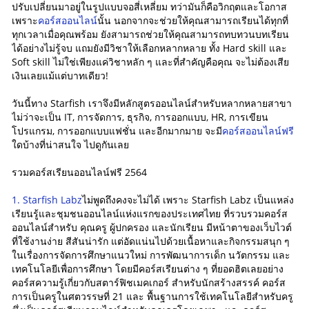
ปรับเปลี่ยนมาอยู่ในรูปแบบจอสี่เหลี่ยม ทว่ามันก็คือวิกฤตและโอกาส
เพราะ
คอร์สออนไลน์
นั้น นอกจากจะช่วยให้คุณสามารถเรียนได้ทุกที่
ทุกเวลาเมื่อคุณพร้อม ยังสามารถช่วยให้คุณสามารถทบทวนบทเรียน
ได้อย่างไม่รู้จบ แถมยังมีวิชาให้เลือกหลากหลาย ทั้ง Hard skill และ
Soft skill ไม่ใช่เพียงแค่วิชาหลัก ๆ และที่สำคัญคือคุณ จะไม่ต้องเสีย
เงินเลยแม้แต่บาทเดียว!
วันนี้ทาง Starfish เราจึงมีหลักสูตรออนไลน์สำหรับหลากหลายสาขา
ไม่ว่าจะเป็น IT, การจัดการ, ธุรกิจ, การออกแบบ, HR, การเขียน
โปรแกรม, การออกแบบแฟชั่น และอีกมากมาย จะมี
คอร์สออนไลน์ฟรี
ใดบ้างที่น่าสนใจ ไปดูกันเลย
รวมคอร์สเรียนออนไลน์ฟรี 2564
1. Starfish Labz
ไม่พูดถึงคงจะไม่ได้ เพราะ Starfish Labz เป็นแหล่ง
เรียนรู้และชุมชนออนไลน์แห่งแรกของประเทศไทย ที่รวบรวมคอร์ส
ออนไลน์สำหรับ คุณครู ผู้ปกครอง และนักเรียน มีหน้าตาของเว็บไวต์
ที่ใช้งานง่าย สีสันน่ารัก แต่อัดแน่นไปด้วยเนื้อหาและกิจกรรมสนุก ๆ
ในเรื่องการจัดการศึกษาแนวใหม่ การพัฒนาการเด็ก นวัตกรรม และ
เทคโนโลยีเพื่อการศึกษา โดยมีคอร์สเรียนต่าง ๆ ที่ยอดฮิตเลยอย่าง
คอร์สความรู้เกี่ยวกับสตาร์ฟิชเมคเกอร์ สำหรับนักสร้างสรรค์ คอร์ส
การเป็นครูในศตวรรษที่ 21 และ พื้นฐานการใช้เทคโนโลยีสำหรับครู