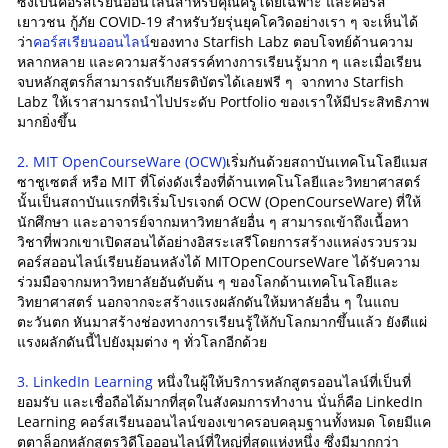
ซึ่งเป็นคอร์สเรียนออนไลน์สำหรับคุณครูโดยเฉพาะ และคอร์ส
เยาวชน กู้ภัย COVID-19 สำหรับวัยรุ่นยุคโควิดอย่างเรา ๆ จะเห็นได้
ว่า
คอร์สเรียนออนไลน์
ของทาง Starfish Labz ตอบโจทย์ด้านความ
หลากหลาย และความสร้างสรรค์ทางการเรียนรู้มาก ๆ และเมื่อเรียน
จบหลักสูตรก็สามารถรับเกียรติบัตรได้เลยฟรี ๆ จากทาง Starfish
Labz ให้เราสามารถนำไปประดับ Portfolio ของเราให้มีประสิทธิภาพ
มากยิ่งขึ้น
2. MIT OpenCourseWare (OCW)
เริ่มกันด้วยสถาบันเทคโนโลยีแมส
ซาชูเซตส์ หรือ MIT ที่โด่งดังเรื่องที่ด้านเทคโนโลยีและวิทยาศาสตร์
นั้นเป็นสถาบันแรกที่ริเริ่มโปรเจกต์ OCW (OpenCourseWare) ที่ให้
นักศึกษา และอาจารย์จากมหาวิทยาลัยอื่น ๆ สามารถเข้าถึงเนื้อหา
วิชาที่พวกเขาเปิดสอนได้อย่างอิสระเสรีโดยการสร้างแหล่งรวบรวม
คอร์สออนไลน์เรียนย้อนหลังได้ MITOpenCourseWare ได้รับความ
ร่วมมือจากมหาวิทยาลัยอันดับต้น ๆ ของโลกด้านเทคโนโลยีและ
วิทยาศาสตร์ นอกจากจะสร้างแรงผลักดันให้มหาลัยอื่น ๆ ในแถบ
ตะวันตก หันมาสร้างช่องทางการเรียนรู้ให้กับโลกมากขึ้นแล้ว ยังตีแผ่
แรงผลักดันนี้ไปยังมุมต่าง ๆ ทั่วโลกอีกด้วย
3. LinkedIn Learning
หนึ่งในผู้ให้บริการหลักสูตรออนไลน์ที่เป็นที่
ยอมรับ และเชื่อถือได้มากที่สุดในสังคมการทำงาน นั่นก็คือ LinkedIn
Learning คอร์สเรียนออนไลน์ของเขาครอบคลุมฐานทั้งหมด โดยมีแค
ตตาล็อกหลักสูตรวิดีโอออนไลน์ที่ใหญ่ที่สุดแห่งหนึ่ง ซึ่งมีมากกว่า