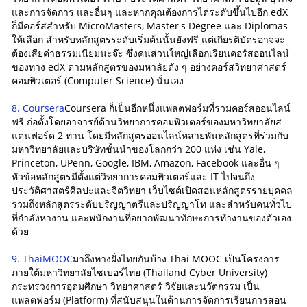
และการจัดการ และอื่นๆ และหากคุณต้องการไต่ระดับขึ้นไปอีก edX
ก็มีคอร์สสำหรับ MicroMasters, Master's Degree และ Diplomas
ให้เลือก สำหรับหลักสูตรระดับเริ่มต้นนั้นยังฟรี แต่เกียรติบัตรอาจจะ
ต้องเสียค่าธรรมเนียมนะจ๊ะ ซึ่งคนส่วนใหญ่เลือกเรียนคอร์สออนไลน์
ของทาง edX ตามหลักสูตรของมหาลัยดัง ๆ อย่างคอร์สวิทยาศาสตร์
คอมพิวเตอร์ (Computer Science) นั่นเอง
8. Coursera
Coursera ก็เป็นอีกหนึ่งแพลตฟอร์มที่รวมคอร์สออนไลน์
ฟรี ก่อตั้งโดยอาจารย์ด้านวิทยาการคอมพิวเตอร์ของมหาวิทยาลัยส
แตนฟอร์ด 2 ท่าน โดยมีหลักสูตรออนไลน์หลายพันหลักสูตรที่ร่วมกับ
มหาวิทยาลัยและบริษัทชั้นนำของโลกกว่า 200 แห่ง เช่น Yale,
Princeton, UPenn, Google, IBM, Amazon, Facebook และอื่น ๆ
หัวข้อหลักสูตรมีตั้งแต่วิทยาการคอมพิวเตอร์และ IT ไปจนถึง
ประวัติศาสตร์ศิลปะและจิตวิทยา เว็บไซต์เปิดสอนหลักสูตรรายบุคคล
รวมถึงหลักสูตรระดับปริญญาตรีและปริญญาโท และสำหรับคนทั่วไป
ที่กำลังหางาน และพนักงานที่อยากพัฒนาทักษะการทำงานของตัวเอง
ด้วย
9. ThaiMOOC
มาถึงทางฝั่งไทยกันบ้าง Thai MOOC เป็นโครงการ
ภายใต้มหาวิทยาลัยไซเบอร์ไทย (Thailand Cyber University)
กระทรวงการอุดมศึกษา วิทยาศาสตร์ วิจัยและนวัตกรรม เป็น
แพลตฟอร์ม (Platform) ที่สนับสนุนในด้านการจัดการเรียนการสอน