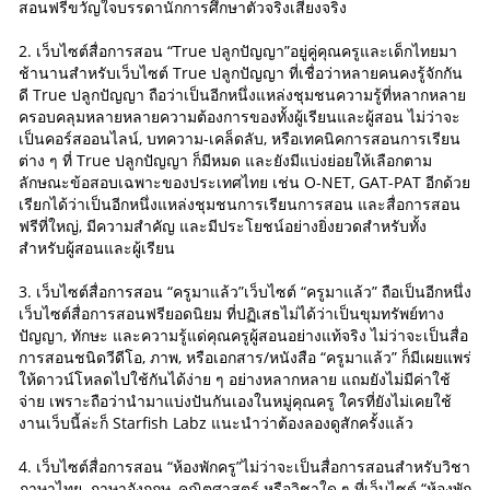
สอนฟรีขวัญใจบรรดานักการศึกษาตัวจริงเสียงจริง
2. เว็บไซต์สื่อการสอน “True ปลูกปัญญา”อยู่คู่คุณครูและเด็กไทยมา
ช้านานสำหรับเว็บไซต์ True ปลูกปัญญา ที่เชื่อว่าหลายคนคงรู้จักกัน
ดี True ปลูกปัญญา ถือว่าเป็นอีกหนึ่งแหล่งชุมชนความรู้ที่หลากหลาย
ครอบคลุมหลายหลายความต้องการของทั้งผู้เรียนและผู้สอน ไม่ว่าจะ
เป็นคอร์สออนไลน์, บทความ-เคล็ดลับ, หรือเทคนิคการสอนการเรียน
ต่าง ๆ ที่ True ปลูกปัญญา ก็มีหมด และยังมีแบ่งย่อยให้เลือกตาม
ลักษณะข้อสอบเฉพาะของประเทศไทย เช่น O-NET, GAT-PAT อีกด้วย
เรียกได้ว่าเป็นอีกหนึ่งแหล่งชุมชนการเรียนการสอน และสื่อการสอน
ฟรีที่ใหญ่, มีความสำคัญ และมีประโยชน์อย่างยิ่งยวดสำหรับทั้ง
สำหรับผู้สอนและผู้เรียน
3. เว็บไซต์สื่อการสอน “ครูมาแล้ว”เว็บไซต์ “ครูมาแล้ว” ถือเป็นอีกหนึ่ง
เว็บไซต์สื่อการสอนฟรียอดนิยม ที่ปฏิเสธไม่ได้ว่าเป็นขุมทรัพย์ทาง
ปัญญา, ทักษะ และความรู้แด่คุณครูผู้สอนอย่างแท้จริง ไม่ว่าจะเป็นสื่อ
การสอนชนิดวีดีโอ, ภาพ, หรือเอกสาร/หนังสือ “ครูมาแล้ว” ก็มีเผยแพร่
ให้ดาวน์โหลดไปใช้กันได้ง่าย ๆ อย่างหลากหลาย แถมยังไม่มีค่าใช้
จ่าย เพราะถือว่านำมาแบ่งปันกันเองในหมู่คุณครู ใครที่ยังไม่เคยใช้
งานเว็บนี้ล่ะก็ Starfish Labz แนะนำว่าต้องลองดูสักครั้งแล้ว
4. เว็บไซต์สื่อการสอน “ห้องพักครู”ไม่ว่าจะเป็นสื่อการสอนสำหรับวิชา
ภาษาไทย, ภาษาอังกฤษ, คณิตศาสตร์ หรือวิชาใด ๆ ที่เว็บไซต์ “ห้องพัก