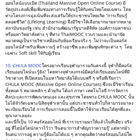
ออนไลน์แบบเปิด (Thailand Massive Open Online Course) มี
วัตถุประสงค์เพื่อเพิ่มช่องทางการเรียนรู้ให้กับคนไทยโดยเฉพาะ โดย
ทางโครงการมุ่งเน้นที่จะส่งเสริมให้ประชาชนไทยเกิด “การเรียนรู้
ตลอดชีวิต” (Lifelong Learning) จึงมีวิชาให้เลือกมากมายจากหลาย
สถาบันของรัฐ เช่น สำนักงานพัฒนารัฐบาลดิจิทัล (องค์การมหาชน)
หรือมหาวิทยาลัยต่าง ๆ ที่ทาง ThaiMOOC รวบรวมและนำมาจัด
หมวดหมู่เป็นรายวิชาเหมือนกับห้องเรียนจริง ๆ ไม่ว่าจะเป็นคอร์ส
ออนไลน์สำหรับเพิ่มความรู้ สร้างอาชีพ และเพิ่มพูนทักษะต่าง ๆ โดย
เฉพาะ Soft skill ให้กับผู้เรียน
10. CHULA MOOC
ใครอยากเรียนจุฬามารวมกันตรงนี้ จุฬาก็มีคอร์ส
เรียนออนไลน์นะรู้ยัง? โดยทางจุฬาลงกรณ์มีคอร์สเรียนออนไลน์ที่มี
วิชาต่างๆ ที่เปิดสอนในมหาวิทยาลัยได้แบบฟรี ๆ หรือที่เรียกว่า
CHULA MOOC (Massive Open Online Courses) ซึ่งจะมีวิชาเรียน
ทั้งหมด 5 หมวดหลัก ๆ ด้วยกัน ได้แก่ ภาษา เทคโนโลยี การจัดการ
ศิลปะและการพัฒนาตนเอง และสุขภาพ โดยทาง CHULA MOOC นั้น
ไม่ได้จำกัดเฉพาะนิสิตจุฬาเท่านั้น แต่ประชาชนทั่วไปก็สามารถมาลง
ทะเบียนเรียนได้ การเรียนการสอนนี้ไม่มีค่าใช้จ่าย เรียนได้ทุกที่และ
ทุกเวลาเลยล่ะ
และนี่ก็เป็น 10 คอร์สออนไลน์ ที่เรารวบรวมมาให้แล้วในที่เดียว จริง
อยู่ ที่ไอน์สไตน์กล่าวไว้ว่า ‘จินตนาการสำคัญกว่าความรู้’ แต่หากมัว
จินตนาการอยู่ ความรู้ต้องไม่ได้แน่ ๆ หากคุณคิดว่าคอร์สออนไลน์ใด