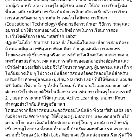
จากผู้สอน หรือเปล่งความรู้ไปสู่ผู้เรียน และทำให้เกิดการเรียนรู้เพิ่ม
ขึ้นอย่างมีประสิทธิภาพ ปัจจุบันนักการศึกษามักจะเรียกสื่อการเรียน
การสอนชนิดต่าง ๆ รวมกันว่า เทคโนโลยีทางการศึกษา
(Educational Technology) ซึ่งหมายถึงการนำเอา วิธีการ วัสดุ และ
อุปกรณ์ มาใช้ร่วมกันอย่างมีประสิทธิภาพในการเรียนการสอน
1. เว็บไซต์สื่อการสอน “Starfish Labz”
ปฏิเสธไม่ได้ว่า Starfish Labz ถือเป็นหนึ่งในแหล่งสื่อการสอนที่ครบ
ถ้วนและมีคุณภาพที่สุดเท่าที่เคยมีมา ด้วยจุดเด่นคือการเผยแพร่
โดยตรงจากผู้เชี่ยวชาญ หรืออาจารย์ตัวจริงเสียงจริงจากหลากหลาย
มหาวิทยาลัยทั่วประเทศ และการกลั่นกรองออกมาอย่างย่อยง่าย และ
เข้าถึงง่าย Starfish Labz จึงได้ใจบรรดาคุณครู, ผู้ปกครอง, และเด็ก ๆ
ไปกันอย่างเต็ม ๆ ไม่ว่าจะเป็นสื่อการสอนหรือคอร์สออนไลน์สำหรับ
เสริมสร้างทักษะผู้สอนและผู้เรียน Starfish Labz ก็มีให้ทั้งหมด แถมยัง
ฟรี ไม่มีค่าใช้จ่ายใด ๆ ทั้งสิ้น โดยคอร์สที่น่าสนใจและเหมาะอย่างยิ่ง
ต่อการนำไปประยุกต์ใช้เป็นสื่อการสอน เช่น การเป็นครูในศตวรรษที่
21, สอนดาราศาสตร์ให้สนุกแบบ Active Learning, เกมการศึกษา
สำคัญอย่างไรกับเด็กปฐมวัย ฯลฯ
โดยนอกจากสื่อการสอนและคอร์สออนไลน์แล้ว ที่ Starfish Labz เขา
ยังมีกิจกรรม Workshop ให้ทั้งคุณครู, ผู้ปกครอง, และเด็กนักเรียนได้
มากอบโกย และเต็มอิ่มไปกับทักษะความรู้ใหม่ ๆ จากนักการศึกษา/ผู้
เชี่ยวชาญโดยตรง ทั้งหมดทั้งมวลนี้ ยังฟรีตลอดทุกกิจกรรม ตรงตาม
ความตั้งใจของ Starfish Labz ที่อยากจะเป็นแหล่งชุมชนเรียนรู้ฟรีให้