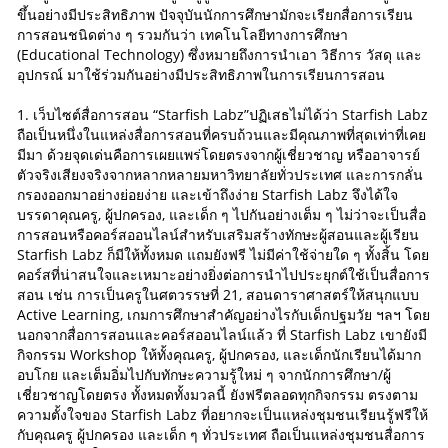
ขึ้นอย่างมีประสิทธิภาพ ปัจจุบันนักการศึกษามักจะเรียกสื่อการเรียน
การสอนชนิดต่าง ๆ รวมกันว่า เทคโนโลยีทางการศึกษา
(Educational Technology) ซึ่งหมายถึงการนำเอา วิธีการ วัสดุ และ
อุปกรณ์ มาใช้ร่วมกันอย่างมีประสิทธิภาพในการเรียนการสอน
1. เว็บไซต์สื่อการสอน “Starfish Labz”ปฏิเสธไม่ได้ว่า Starfish Labz
ถือเป็นหนึ่งในแหล่งสื่อการสอนที่ครบถ้วนและมีคุณภาพที่สุดเท่าที่เคย
มีมา ด้วยจุดเด่นคือการเผยแพร่โดยตรงจากผู้เชี่ยวชาญ หรืออาจารย์
ตัวจริงเสียงจริงจากหลากหลายมหาวิทยาลัยทั่วประเทศ และการกลั่น
กรองออกมาอย่างย่อยง่าย และเข้าถึงง่าย Starfish Labz จึงได้ใจ
บรรดาคุณครู, ผู้ปกครอง, และเด็ก ๆ ไปกันอย่างเต็ม ๆ ไม่ว่าจะเป็นสื่อ
การสอนหรือคอร์สออนไลน์สำหรับเสริมสร้างทักษะผู้สอนและผู้เรียน
Starfish Labz ก็มีให้ทั้งหมด แถมยังฟรี ไม่มีค่าใช้จ่ายใด ๆ ทั้งสิ้น โดย
คอร์สที่น่าสนใจและเหมาะอย่างยิ่งต่อการนำไปประยุกต์ใช้เป็นสื่อการ
สอน เช่น การเป็นครูในศตวรรษที่ 21, สอนดาราศาสตร์ให้สนุกแบบ
Active Learning, เกมการศึกษาสำคัญอย่างไรกับเด็กปฐมวัย ฯลฯ โดย
นอกจากสื่อการสอนและคอร์สออนไลน์แล้ว ที่ Starfish Labz เขายังมี
กิจกรรม Workshop ให้ทั้งคุณครู, ผู้ปกครอง, และเด็กนักเรียนได้มาก
อบโกย และเต็มอิ่มไปกับทักษะความรู้ใหม่ ๆ จากนักการศึกษา/ผู้
เชี่ยวชาญโดยตรง ทั้งหมดทั้งมวลนี้ ยังฟรีตลอดทุกกิจกรรม ตรงตาม
ความตั้งใจของ Starfish Labz ที่อยากจะเป็นแหล่งชุมชนเรียนรู้ฟรีให้
กับคุณครู ผู้ปกครอง และเด็ก ๆ ทั่วประเทศ ถือเป็นแหล่งชุมชนสื่อการ