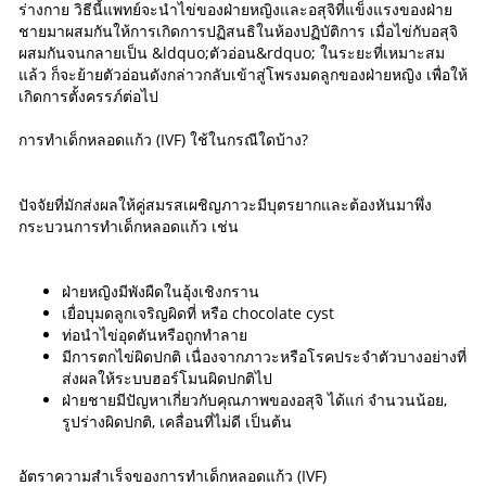
ร่างกาย วิธีนี้แพทย์จะนำไข่ของฝ่ายหญิงและอสุจิที่แข็งแรงของฝ่าย
ชายมาผสมกันให้การเกิดการปฏิสนธิในห้องปฏิบัติการ เมื่อไข่กับอสุจิ
ผสมกันจนกลายเป็น &ldquo;ตัวอ่อน&rdquo; ในระยะที่เหมาะสม
แล้ว ก็จะย้ายตัวอ่อนดังกล่าวกลับเข้าสู่โพรงมดลูกของฝ่ายหญิง เพื่อให้
เกิดการตั้งครรภ์ต่อไป
การทำเด็กหลอดแก้ว (IVF) ใช้ในกรณีใดบ้าง?
ปัจจัยที่มักส่งผลให้คู่สมรสเผชิญภาวะมีบุตรยากและต้องหันมาพึ่ง
กระบวนการทำเด็กหลอดแก้ว เช่น
ฝ่ายหญิงมีพังผืดในอุ้งเชิงกราน
เยื่อบุมดลูกเจริญผิดที่ หรือ chocolate cyst
ท่อนำไข่อุดตันหรือถูกทำลาย
มีการตกไข่ผิดปกติ เนื่องจากภาวะหรือโรคประจำตัวบางอย่างที่
ส่งผลให้ระบบฮอร์โมนผิดปกติไป
ฝ่ายชายมีปัญหาเกี่ยวกับคุณภาพของอสุจิ ได้แก่ จำนวนน้อย,
รูปร่างผิดปกติ, เคลื่อนที่ไม่ดี เป็นต้น
อัตราความสำเร็จของการทำเด็กหลอดแก้ว (IVF)