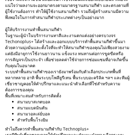
แน่ใจว่าผลงานจะออกมาตรงตามมาตรฐานสนามกีฬา และตรงตามที่
ผู้ใช้งานต้องการ ทำให้ผู้ใช้งานสนามกีฬา รวมถึงผู้สร้างสนามมีความ
พึงพอใจในการทำสนามกีฬาประเภทต่างๆเป็นอย่างมาก
ผู้ให้บริการงานทำพื้นสนามกีฬา
ในฐานะผู้นำในบริการงานทาสีและงานตกแต่งอย่างครบวงจร
Techonoplus+ ได้สร้างและออกแบบบริการทำพื้นสนามกีฬาขึ้นมา
ด้วยความมุ่งมั่นและตั้งใจที่จะทำให้สนามกีฬาของคุณไม่เพียงสวยงาม
แต่ยังมีอายุการใช้งานยาวนาน แข็งแรง ทนทานต่อการขูดขีดหรือ
การสัญจรเป็นประจำ เพื่อช่วยลดค่าใช้จ่ายการซ่อมแซมที่อาจเกิดขึ้น
กับคุณในอนาคต
ระบบทำพื้นสนามกีฬาของเรายังมาพร้อมกับตัวเลือกประเภทพื้นที่
หลากหลาย อาทิ พื้นระบบโพลียูรีเทน พื้นระบบอะคริลิค ฯลฯ และทีมผู้
เชี่ยวชาญคอยให้คำปรึกษาและแนะนำตัวเลือกที่ใช่สำหรับความ
ต้องการของคุณ
พื้นที่เหมาะสมสำหรับการติดตั้ง
สนามบาสเกตบอล
สนามแบดมินตัน
สนามวอลเล่ย์บอล
สำหรับพื้นโรงยิม
ทำไมถึงควรทำพื้นสนามกีฬากับ Technoplus+
เรามีทีมผู้เชี่ยวชาญคอยให้คำปรึกษาและคำแนะนำทางเลือกระบบ