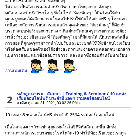
4. เว็บไซต์สื่อการสอน “ห้องพักครู”
ไม่ว่าจะเป็นสื่อการสอนสำหรับวิชาภาษาไทย, ภาษาอังกฤษ,
คณิตศาสตร์ หรือวิชาใด ๆ ที่เว็บไซต์ “ห้องพักครู” ก็มีพร้อมให้กับ
คุณครูทุกคนได้เลือกดาวน์โหลดไปปรับใช้กันได้อย่างฟรี ๆ โดยนอก
เหนือจากสื่อการเรียนการสอนแล้ว จุดเด่นของ “ห้องพักครู” ก็คือเจ้า
บรรดาแบบฟอร์มเอกสารต่าง ๆ ที่แต่ละวันคุณครูหลายท่านอาจต้อง
มานั่งร่างเอง เขียนเอง ที่ “ห้องพักครู” เขาก็มีแจกให้ เป็นเทมเพล็ตสื่อ
การสอนที่คุณครูสามารถนำไปปรับและประยุกต์ใช้ให้เข้ากับโรงเรียน
หรือห้องเรียนของตัวเองได้อย่างสะดวกและง่ายดาย ตลอดจน เอกสาร
แผนการสอน, แนวข้อสอบราชการ, และแนวข้อสอบสำหรับนักเรียน
อ่านเพิ่มเติม
หลักสูตรอบรม - สัมมนา | Training & Seminar
/
10 แหล่ง
2
เรียนออนไลน์ฟรี ประจำปี 2564 รวมคอร์สออนไลน์
«
เมื่อ:
ตุลาคม 31, 2021, 03:02:26 PM »
10 แหล่งเรียนออนไลน์ฟรี ประจำปี 2564 รวมคอร์สออนไลน์
เมื่อโลกของเราก้าวเข้าสู่ยุคเทคโนโลยีดิจิทัลกันมากขึ้น อีกทั้ง
สถานการณ์การระบาดของโรคโควิด-19 ทำให้ห้องเรียนของเราถูก