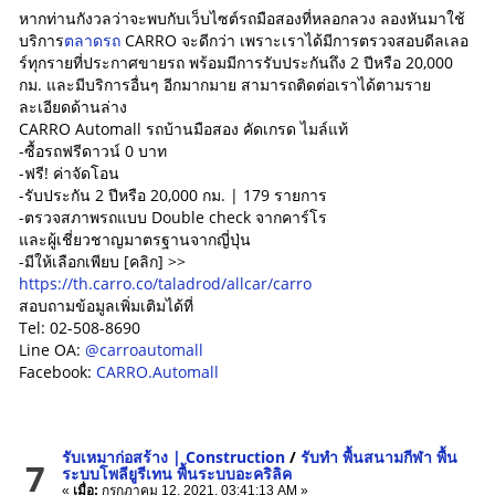
หากท่านกังวลว่าจะพบกับเว็บไซต์รถมือสองที่หลอกลวง ลองหันมาใช้
บริการ
ตลาดรถ
CARRO จะดีกว่า เพราะเราได้มีการตรวจสอบดีลเลอ
ร์ทุกรายที่ประกาศขายรถ พร้อมมีการรับประกันถึง 2 ปีหรือ 20,000
กม. และมีบริการอื่นๆ อีกมากมาย สามารถติดต่อเราได้ตามราย
ละเอียดด้านล่าง
CARRO‌ ‌Automall‌ ‌‌รถ‌บ้าน‌มือ‌สอง‌ ‌คัด‌เกรด‌ ‌ไมล์‌แท้‌
-ซื้อ‌รถ‌ฟรี‌ดาวน์‌ ‌0‌ ‌บาท‌ ‌
-ฟรี‌!‌ ‌ค่า‌จัด‌โอน‌ ‌
-รับ‌ประกัน‌ ‌2‌ ‌ปี‌หรือ‌ ‌20,000‌ ‌กม‌.‌ ‌|‌ ‌179‌ ‌รายการ‌ ‌
-ตรวจ‌สภาพ‌รถ‌แบบ‌ ‌Double‌ ‌check‌ ‌จา‌ก‌คาร์‌โร‌
‌และ‌ผู้‌เชี่ยวชาญ‌มาตรฐาน‌จาก‌ญี่ปุ่น‌ ‌
-มี‌ให้‌เลือก‌เพียบ‌ ‌[‌คลิก‌]‌ ‌>>‌
https://th.carro.co/taladrod/allcar/carro‌
สอบถาม‌ข้อมูล‌เพิ่ม‌เติม‌ได้ที่‌ ‌
Tel:‌ ‌‌02-508-8690‌ ‌
Line OA:
@carroautomall
Facebook:‌ ‌‌
CARRO.Automall‌
รับเหมาก่อสร้าง | Construction
/
รับทำ พื้นสนามกีฬา พื้น
7
ระบบโพลียูรีเทน พื้นระบบอะคริลิค
«
เมื่อ:
กรกฎาคม 12, 2021, 03:41:13 AM »