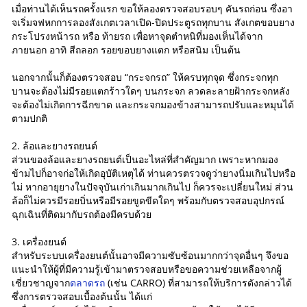
เมื่อท่านได้เห็นรถครั้งแรก ขอให้ลองตรวจสอบรอบๆ คันรถก่อน ซึ่งอา
จเริ่มจฟหกการลองสังเกตเวลาเปิด-ปิดประตูรถทุกบาน สังเกตขอบยาง
กระโปรงหน้ารถ หรือ ท้ายรถ เพื่อหาจุดตำหนิที่มองเห็นได้จาก
ภายนอก อาทิ สีถลอก รอยขอบยางแตก หรือสนิม เป็นต้น
นอกจากนั้นก็ต้องตรวจสอบ “กระจกรถ” ให้ครบทุกจุด ซึ่งกระจกทุก
บานจะต้องไม่มีรอยแตกร้าวใดๆ บนกระจก ลวดละลายฝ้ากระจกหลัง
จะต้องไม่เกิดการฉีกขาด และกระจกมองข้างสามารถปรับและหมุนได้
ตามปกติ
2. ล้อและยางรถยนต์
ส่วนของล้อและยางรถยนต์เป็นอะไหล่ที่สำคัญมาก เพราะหากมอง
ข้ามไปก็อาจก่อให้เกิดอุบัติเหตุได้ ท่านควรตรวจดูว่ายางนิ่มเกินไปหรือ
ไม่ หากอายุยางในปัจจุบันเก่าเกินมากเกินไป ก็ควรจะเปลี่ยนใหม่ ส่วน
ล้อก็ไม่ควรมีรอยบิ่นหรือมีรอยขูดขีดใดๆ พร้อมกับตรวจสอบอุปกรณ์
ฉุกเฉินที่ติดมากับรถต้องมีครบด้วย
3. เครื่องยนต์
สำหรับระบบเครื่องยนต์นั้นอาจมีความซับซ้อนมากกว่าจุดอื่นๆ จึงขอ
แนะนำให้ผู้ที่มีความรู้เข้ามาตรวจสอบหรือขอความช่วยเหลือจากผู้
เชี่ยวชาญจาก
ตลาดรถ
(เช่น CARRO) ที่สามารถให้บริการดังกล่าวได้
ซึ่งการตรวจสอบเบื้องต้นนั้น ได้แก่