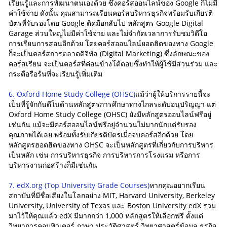
เรียนรู้และการพัฒนาตนเองด้วย ซึ่งคอร์สออนไลน์ของ Google ก็ไม่มี
ค่าใช้จ่าย ดังนั้น คุณสามารถเรียนคอร์สบริหารธุรกิจพร้อมรับเกียรติ
บัตรที่รับรองโดย Google ติดมือกลับไป หลักสูตร Google Digital
Garage ส่วนใหญ่ไม่มีค่าใช้จ่าย และไม่จำกัดเวลาการรับชมวิดีโอ
การเรียนการสอนอีกด้วย โดยคอร์สออนไลน์ยอดฮิตของทาง Google
ก็จะเป็นคอร์สการตลาดดิจิทัล (Digital Marketing) ซึ่งลักษณะของ
คอร์สเรียน จะเป็นคอร์สที่ค่อนข้างโต้ตอบซึ่งทำให้ผู้ใช้มีส่วนร่วม และ
กระตือรือร้นที่จะเรียนรู้เพิ่มเติม
6. Oxford Home Study College (OHSC)
แม้ว่าผู้ให้บริการรายนี้จะ
เป็นที่รู้จักกันดีในด้านหลักสูตรการศึกษาทางไกลระดับอนุปริญญา แต่
Oxford Home Study College (OHSC) ยังมีหลักสูตรออนไลน์ฟรีอยู่
เช่นกัน แม้จะมีคอร์สออนไลน์ฟรีอยู่จำนวนไม่มากนักแต่รับรอง
คุณภาพได้เลย พร้อมทั้งรับเกียรติบัตรเมื่อจบคอร์สอีกด้วย โดย
หลักสูตรฮอตฮิตของทาง OHSC จะเป็นหลักสูตรที่เกี่ยวกับการบริหาร
เป็นหลัก เช่น การบริหารธุรกิจ การบริหารการโรงแรม หรือการ
บริหารงานก่อสร้างก็มีเช่นกัน
7. edX.org (Top University Grade Courses)
หากคุณอยากเรียน
สถาบันที่มีชื่อเสียงในโลกอย่าง MIT, Harvard University, Berkeley
University, University of Texas และ Boston University edX รวม
มาไว้ให้คุณแล้ว edX มีมากกว่า 1,000 หลักสูตรให้เลือกฟรี ตั้งแต่
วิทยาการคอมพิวเตอร์ ภาษา ประวัติศาสตร์ วิทยาศาสตร์ข้อมูล ธุรกิจ