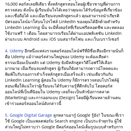
16,000 คอร์สเลยทีเดียว ทั้งหลักสูตรสอนโดยผู้เชี่ยวชาญที่ผ่านการ
ตรวจสอบ ดังนั้น ผู้เรียนมั่นใจได้เลยว่าคุณจะได้รับข้อมูลที่เกี่ยวข้อง
และเชื่อถือได้ และเมื่อเรียนจบหลักสูตรแล้ว คุณสามารถนำเกียรติ
บัตรออนไลน์มาใส่บนโปรไฟล์ LinkedIn ของคุณได้อีกด้วยสำหรับ
LinkedIn Learning นั้น จะมีทั้งคอร์สที่เรียนฟรีตลอดชีพ และทดลอง
ใช้งานฟรี 1 เดือน โดยสามารถเรียนได้ผ่านแอปพลิเคชัน LinkedIn
ผ่านระบบ Android และ iOS บนสมาร์ทโฟน และเว็บเบราว์เซอร์
4. Udemy
อีกหนึ่งแหล่งรวมคอร์สออนไลน์ฟรีที่มีชื่อเสียงอีกรายนั่นก็
คือ Udemy แม้ว่าคอร์สส่วนใหญ่ของ Udemy จะต้องเสียค่า
ธรรมเนียมเป็นหลัก แต่ Udemy ยังมีหลักสูตรวิดีโอฟรีให้เลือก
มากมาย เมื่อเรียนจบหลักสูตร ผู้เรียนก็ยังสามารถดาวน์โหลดและ
พิมพ์ใบรับรองการสำเร็จหลักสูตรเมื่อเสร็จแล้ว เช่นเดียวกันกับ
LinkedIn Learning ผู้สอนใน Udemy ก็มีการตรวจสอบโปรไฟล์ผู้
สอนเพื่อให้แน่ใจว่าผู้เรียนจะได้รับความรู้ที่ดีกลับไป โดยคอร์ส
ออนไลน์ที่เป็นที่นิยมใน Udemy เลยก็จะเป็นหัวข้อการตลาด
(Marketing) และการออกแบบ (Design) โดยมีผู้เรียนหลายล้านคน
เข้าร่วมคอร์สออนไลน์ดังกล่าวนี้
5. Google Digital Garage
ลูกหลานอากู๋ Google รู้ยัง? ในขณะที่เรา
ใช้ Google เป็นแพลตฟอร์ม Search engine เป็นประจำทุกวัน ผู้ใช้
ส่วนใหญ่ไม่ทราบว่า Google มีคอร์สออนไลน์เต็มรูปแบบสำหรับการ