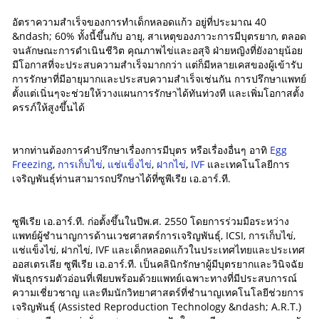
อัตราความสำเร็จของการทำเด็กหลอดแก้ว อยู่ที่ประมาณ 40
&ndash; 60% ทั้งนี้ขึ้นกับ อายุ, สาเหตุของภาวะการมีบุตรยาก, ตลอด
จนลักษณะการดำเนินชีวิต คุณภาพไข่และอสุจิ ฝ่ายหญิงที่ยังอายุน้อย
มีโอกาสที่จะประสบความสำเร็จมากกว่า แต่ก็มีหลายเคสของผู้เข้ารับ
การรักษาที่มีอายุมากและประสบความสำเร็จเช่นกัน การปรึกษาแพทย์
ตั้งแต่เนิ่นๆจะช่วยให้วางแผนการรักษาได้ทันท่วงที และเพิ่มโอกาสตั้ง
ครรภ์ให้สูงขึ้นได้
หากท่านต้องการคำปรึกษาเรื่องการมีบุตร หรือเรื่องอื่นๆ อาทิ
Egg
Freezing
,
การเก็บไข่
,
แช่แข็งไข่
,
ฝากไข่
,
IVF
และเทคโนโลยีการ
เจริญพันธุ์ท่านสามารถปรึกษาได้ที่ซูพีเรีย เอ.อาร์.ที.
ซูพีเรีย เอ.อาร์.ที. ก่อตั้งขึ้นในปีพ.ศ. 2550 โดยการร่วมมือระหว่าง
แพทย์ผู้ชำนาญการด้านเวชศาสตร์การเจริญพันธุ์, ICSI, การเก็บไข่,
แช่แข็งไข่, ฝากไข่, IVF และเด็กหลอดแก้วในประเทศไทยและประเทศ
ออสเตรเลีย ซูพีเรีย เอ.อาร์.ที. เป็นคลินิกรักษาผู้มีบุตรยากและวินิจฉัย
พันธุกรรมตัวอ่อนที่เพียบพร้อมด้วยแพทย์เฉพาะทางที่มีประสบการณ์
ความเชี่ยวชาญ และทีมนักวิทยาศาสตร์ที่ชำนาญเทคโนโลยีช่วยการ
เจริญพันธุ์ (Assisted Reproduction Technology &ndash; A.R.T.)