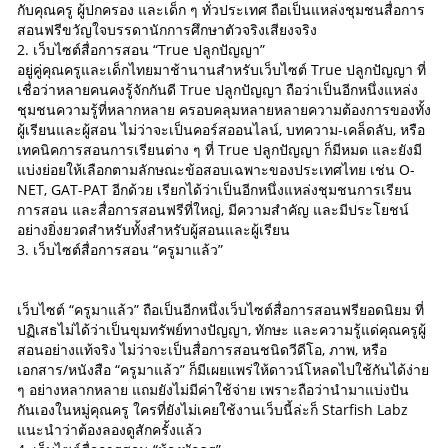
กับคุณครู ผู้ปกครอง และเด็ก ๆ ทั่วประเทศ ถือเป็นแหล่งชุมชนสื่อการ
สอนฟรีขวัญใจบรรดานักการศึกษาตัวจริงเสียงจริง
2. เว็บไซต์สื่อการสอน “True ปลูกปัญญา”
อยู่คู่คุณครูและเด็กไทยมาช้านานสำหรับเว็บไซต์ True ปลูกปัญญา ที่
เชื่อว่าหลายคนคงรู้จักกันดี True ปลูกปัญญา ถือว่าเป็นอีกหนึ่งแหล่ง
ชุมชนความรู้ที่หลากหลาย ครอบคลุมหลายหลายความต้องการของทั้ง
ผู้เรียนและผู้สอน ไม่ว่าจะเป็นคอร์สออนไลน์, บทความ-เคล็ดลับ, หรือ
เทคนิคการสอนการเรียนต่าง ๆ ที่ True ปลูกปัญญา ก็มีหมด และยังมี
แบ่งย่อยให้เลือกตามลักษณะข้อสอบเฉพาะของประเทศไทย เช่น O-
NET, GAT-PAT อีกด้วย เรียกได้ว่าเป็นอีกหนึ่งแหล่งชุมชนการเรียน
การสอน และสื่อการสอนฟรีที่ใหญ่, มีความสำคัญ และมีประโยชน์
อย่างยิ่งยวดสำหรับทั้งสำหรับผู้สอนและผู้เรียน
3. เว็บไซต์สื่อการสอน “ครูมาแล้ว”
เว็บไซต์ “ครูมาแล้ว” ถือเป็นอีกหนึ่งเว็บไซต์สื่อการสอนฟรียอดนิยม ที่
ปฏิเสธไม่ได้ว่าเป็นขุมทรัพย์ทางปัญญา, ทักษะ และความรู้แด่คุณครูผู้
สอนอย่างแท้จริง ไม่ว่าจะเป็นสื่อการสอนชนิดวีดีโอ, ภาพ, หรือ
เอกสาร/หนังสือ “ครูมาแล้ว” ก็มีเผยแพร่ให้ดาวน์โหลดไปใช้กันได้ง่าย
ๆ อย่างหลากหลาย แถมยังไม่มีค่าใช้จ่าย เพราะถือว่านำมาแบ่งปัน
กันเองในหมู่คุณครู ใครที่ยังไม่เคยใช้งานเว็บนี้ล่ะก็ Starfish Labz
แนะนำว่าต้องลองดูสักครั้งแล้ว