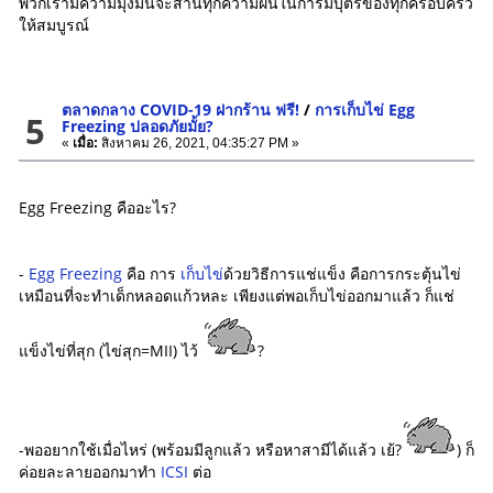
พวกเรามีความมุ่งมั่นจะสานทุกความฝันในการมีบุตรของทุกครอบครัว
ให้สมบูรณ์
ตลาดกลาง COVID-19 ฝากร้าน ฟรี!
/
การเก็บไข่ Egg
5
Freezing ปลอดภัยมั้ย?
«
เมื่อ:
สิงหาคม 26, 2021, 04:35:27 PM »
Egg Freezing คืออะไร?
-
Egg Freezing
คือ การ
เก็บไข่
ด้วยวิธีการแช่แข็ง คือการกระตุ้นไข่
เหมือนที่จะทำเด็กหลอดแก้วหละ เพียงแต่พอเก็บไข่ออกมาแล้ว ก็แช่
แข็งไข่ที่สุก (ไข่สุก=MII) ไว้
?
-พออยากใช้เมื่อไหร่ (พร้อมมีลูกแล้ว หรือหาสามีได้แล้ว เย้?
) ก็
ค่อยละลายออกมาทำ
ICSI
ต่อ