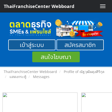
ThaiFranchiseCenter Webboard
Toggle
naviga
เข้าสู่ระบบ
สมัครสมาชิก
สนใจโฆษณา
ThaiFranchiseCenter Webboard
Profile of ณัฐวุฒิผดุงศิริกุล
แสดงกระทู้
Messages