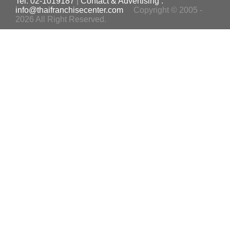
Tel. 02-1019187
|
Contact & Advertising :
info@thaifranchisecenter.com
Copyright © 2005 -
2026 All Right Reserved.