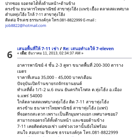
ปากซอย จอดรดได้ทั้งด้านหน้า+ด้านข้าง
ตรงข้าม ธนาคารไทยพาณิชย์ สาขาทุ่งโฮ้ง (แพร่) เยื้อง ตลาดสดเทศบาล
ตำบลทุ่งโฮ้ง ใกล้ 7-11 สาขาทุ่งโฮ้ง
ติดต่อ จีรเดช ธรรมรงค์กุล โทร.081-8822999 E-mail :
job8822@hotmail.com
เสนอพื้นที่ให้ 7-11 เช่า
/
Re: เสนอทำเลให้ 7-eleven
6
«
เมื่อ:
ธันวาคม 11, 2013, 02:34:37 AM »
อาคารพานิชย์ 4 ชั้น 2-3 คูหา ขนาดพื้นที่ 200-300 ตาราง
เมตร
ราคาที่เสนอ 35,000 - 45,000 บาท/เดือน
ปัจจุบันเปิดร้านขายรถจักรยานยนต์
ทำเลที่ตั้ง 1/1-2 ม.6 ถนน ยันตรกิจโกศล ต.ทุ่งโฮ้ง อ.เมือง
จ.แพร่ 54000
ใกล้ตลาดสดเทศบาลทุ่งโฮ้ง ติด 7-11 สาขาทุ่งโฮ้ง
ตรงข้าม ธนาคารไทยพาณิชย์ สาขาทุ่งโฮ้ง (แพร่)
ที่จอดรถสะดวก เพราะเป็นตึกมุมทางแยก เทศบาลซอย7
สามารถจอดรถได้ทั้งด้านหน้า และซอยด้านข้าง
7-11 เคยติดต่อขอเช่า แต่ช่วงเวลานั้นยังไม่พร้อม
สนใจ สอบถาม จีรเดช ธรรมรงค์กุล โทร.081-8822999