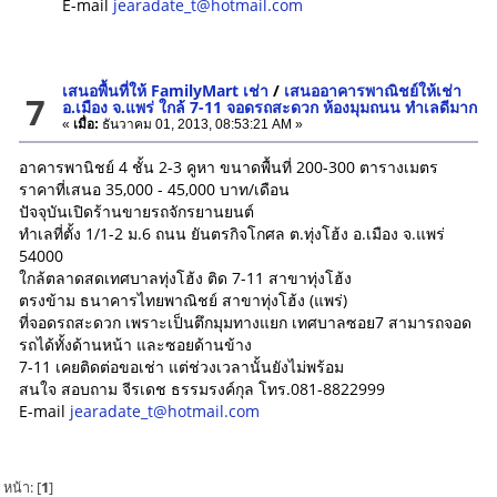
E-mail
jearadate_t@hotmail.com
เสนอพื้นที่ให้ FamilyMart เช่า
/
เสนออาคารพาณิชย์ให้เช่า
7
อ.เมือง จ.แพร่ ใกล้ 7-11 จอดรถสะดวก ห้องมุมถนน ทำเลดีมาก
«
เมื่อ:
ธันวาคม 01, 2013, 08:53:21 AM »
อาคารพานิชย์ 4 ชั้น 2-3 คูหา ขนาดพื้นที่ 200-300 ตารางเมตร
ราคาที่เสนอ 35,000 - 45,000 บาท/เดือน
ปัจจุบันเปิดร้านขายรถจักรยานยนต์
ทำเลที่ตั้ง 1/1-2 ม.6 ถนน ยันตรกิจโกศล ต.ทุ่งโฮ้ง อ.เมือง จ.แพร่
54000
ใกล้ตลาดสดเทศบาลทุ่งโฮ้ง ติด 7-11 สาขาทุ่งโฮ้ง
ตรงข้าม ธนาคารไทยพาณิชย์ สาขาทุ่งโฮ้ง (แพร่)
ที่จอดรถสะดวก เพราะเป็นตึกมุมทางแยก เทศบาลซอย7 สามารถจอด
รถได้ทั้งด้านหน้า และซอยด้านข้าง
7-11 เคยติดต่อขอเช่า แต่ช่วงเวลานั้นยังไม่พร้อม
สนใจ สอบถาม จีรเดช ธรรมรงค์กุล โทร.081-8822999
E-mail
jearadate_t@hotmail.com
หน้า: [
1
]