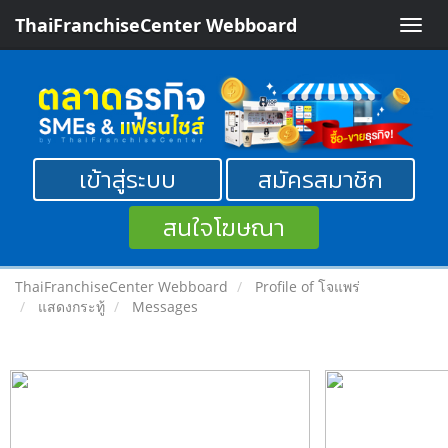
ThaiFranchiseCenter Webboard
Toggle
naviga
เข้าสู่ระบบ
สมัครสมาชิก
สนใจโฆษณา
ThaiFranchiseCenter Webboard
Profile of โจแพร่
แสดงกระทู้
Messages