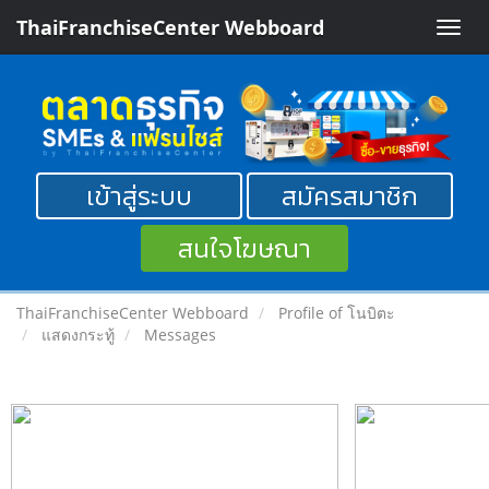
ThaiFranchiseCenter Webboard
Toggle
naviga
เข้าสู่ระบบ
สมัครสมาชิก
สนใจโฆษณา
ThaiFranchiseCenter Webboard
Profile of โนบิตะ
แสดงกระทู้
Messages