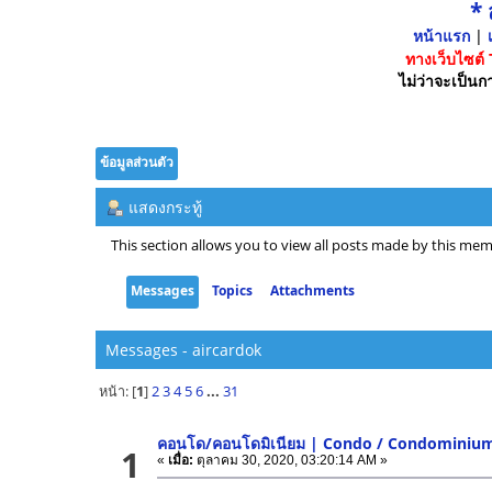
*
หน้าแรก
|
เ
ทางเว็บไซต์
ไม่ว่าจะเป็นกา
ข้อมูลส่วนตัว
แสดงกระทู้
This section allows you to view all posts made by this mem
Messages
Topics
Attachments
Messages - aircardok
หน้า: [
1
]
2
3
4
5
6
...
31
คอนโด/คอนโดมิเนียม | Condo / Condominiu
1
«
เมื่อ:
ตุลาคม 30, 2020, 03:20:14 AM »