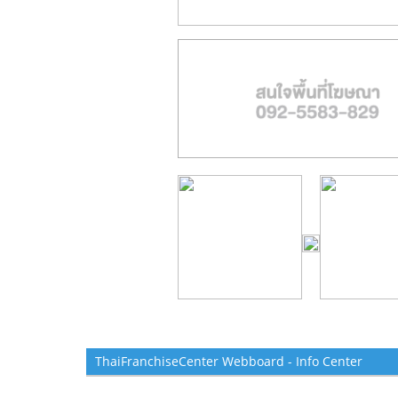
ThaiFranchiseCenter Webboard - Info Center