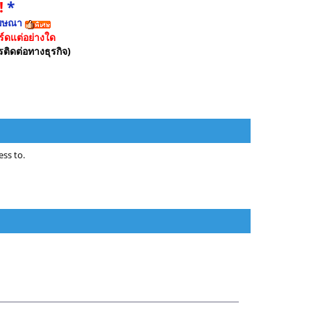
!
*
ฆษณา
์ดแต่อย่างใด
รติดต่อทางธุรกิจ)
ss to.