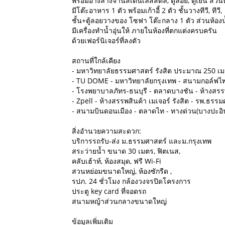
พร้อมอ่างล้างจานสเตนเลสสตีล, ตู้ลอย, ตู้เย็น ส่ว
มีโต๊ะอาหาร 1 ตัว พร้อมเก้าอี้ 2 ตัว ชั้นวางทีวี, ทีวี,
ชั้น+ตู้ลอยวางของ โซฟา โต๊ะกลาง 1 ตัว ส่วนห้องน
มีเครื่องทำน้ำอุ่นให้ ภายในห้องที่ตกแต่งครบครัน
ด้วยเฟอร์นิเจอร์ที่ลงตัว
สถานที่ใกล้เคียง
- มหาวิทยาลัยธรรมศาสตร์ รังสิต ประมาณ 250 เ
- TU DOME - มหาวิทยาลัยกรุงเทพ - สนามกอล์ฟไพน
- โรงพยาบาลภัทร-ธนบุรี - ตลาดบางชัน - ห้างสรรพส
- Zpell - ห้างสรรพสินค้า เมเจอร์ รังสิต - รพ.ธรร
- สนามบินดอนเมือง - ตลาดไท - ทางด่วน(บางปะอิ
สิ่งอำนวยความสะดวก:
บริการรถรับ-ส่ง ม.ธรรมศาสตร์ และม.กรุงเทพ
สระว่ายน้ำ ขนาด 30 เมตร, ฟิตเนส,
คลับเฮ้าท์, ห้องสมุด, ฟรี Wi-Fi
สวนหย่อมขนาดใหญ่, ห้องซักรีด ,
รปภ. 24 ชั่วโมง กล้องวงจรปิดโครงการ
ประตู key card ที่จอดรถ
สนามหญ้าส่วนกลางขนาดใหญ่
ข้อมูลเพิ่มเติม