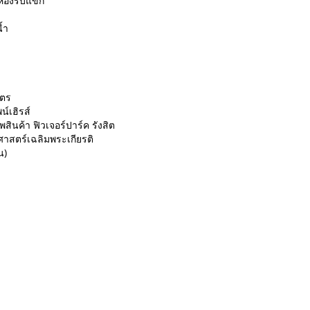
นห้องรับแขก
้ำ
มตร
์เฮิรส์
ินค้า ฟิวเจอร์ปาร์ค รังสิต
มศาสตร์เฉลิมพระเกียรติ
น)