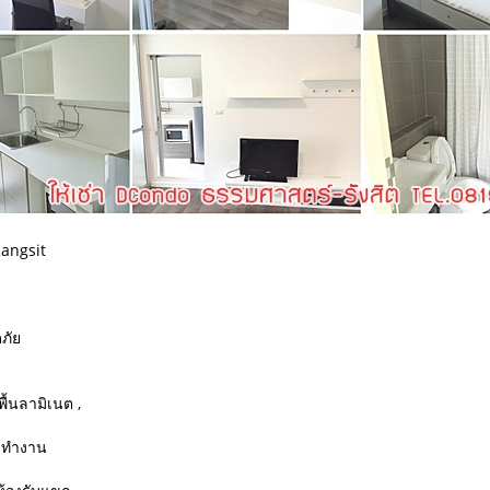
Rangsit
ภัย
้นลามิเนต ,
๊ะทำงาน