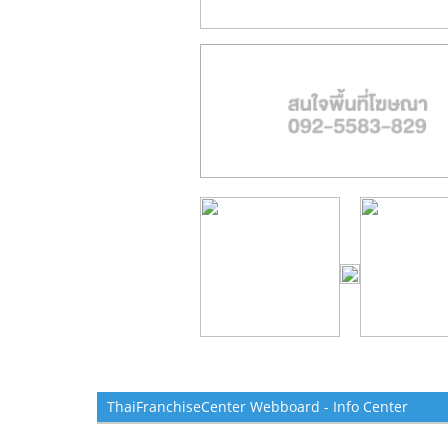
ThaiFranchiseCenter Webboard - Info Center