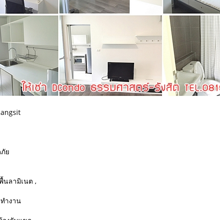
Rangsit
ภัย
้นลามิเนต ,
๊ะทำงาน