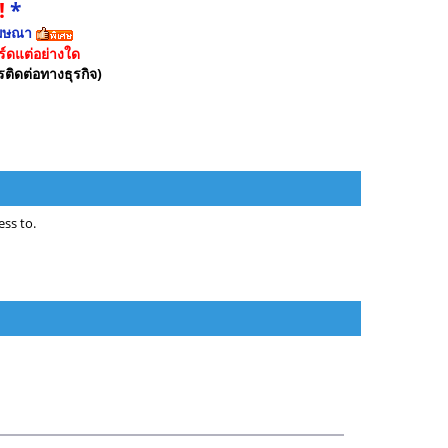
!
*
ฆษณา
์ดแต่อย่างใด
รติดต่อทางธุรกิจ)
ss to.