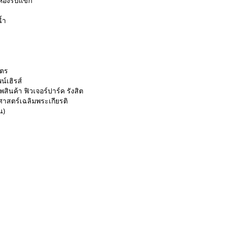
นห้องรับแขก
้ำ
มตร
์เฮิรส์
ินค้า ฟิวเจอร์ปาร์ค รังสิต
มศาสตร์เฉลิมพระเกียรติ
น)