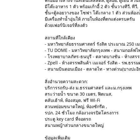
พร้อมอ่างล้างจานสเตนเลสสตีล, ตู้ลอย, ตู้เย็น ส่ว
มีโต๊ะอาหาร 1 ตัว พร้อมเก้าอี้ 2 ตัว ชั้นวางทีวี, ทีวี,
ชั้น+ตู้ลอยวางของ โซฟา โต๊ะกลาง 1 ตัว ส่วนห้องน
มีเครื่องทำน้ำอุ่นให้ ภายในห้องที่ตกแต่งครบครัน
ด้วยเฟอร์นิเจอร์ที่ลงตัว
สถานที่ใกล้เคียง
- มหาวิทยาลัยธรรมศาสตร์ รังสิต ประมาณ 250 เ
- TU DOME - มหาวิทยาลัยกรุงเทพ - สนามกอล์ฟไพน
- โรงพยาบาลภัทร-ธนบุรี - ตลาดบางชัน - ห้างสรรพส
- Zpell - ห้างสรรพสินค้า เมเจอร์ รังสิต - รพ.ธรร
- สนามบินดอนเมือง - ตลาดไท - ทางด่วน(บางปะอิ
สิ่งอำนวยความสะดวก:
บริการรถรับ-ส่ง ม.ธรรมศาสตร์ และม.กรุงเทพ
สระว่ายน้ำ ขนาด 30 เมตร, ฟิตเนส,
คลับเฮ้าท์, ห้องสมุด, ฟรี Wi-Fi
สวนหย่อมขนาดใหญ่, ห้องซักรีด ,
รปภ. 24 ชั่วโมง กล้องวงจรปิดโครงการ
ประตู key card ที่จอดรถ
สนามหญ้าส่วนกลางขนาดใหญ่
ข้อมูลเพิ่มเติม