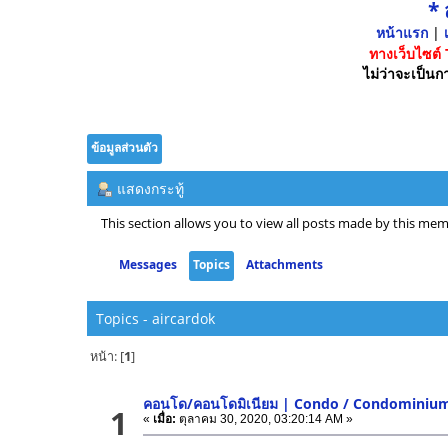
*
หน้าแรก
|
เ
ทางเว็บไซต์
ไม่ว่าจะเป็นกา
ข้อมูลส่วนตัว
แสดงกระทู้
This section allows you to view all posts made by this mem
Messages
Topics
Attachments
Topics - aircardok
หน้า: [
1
]
คอนโด/คอนโดมิเนียม | Condo / Condominiu
1
«
เมื่อ:
ตุลาคม 30, 2020, 03:20:14 AM »