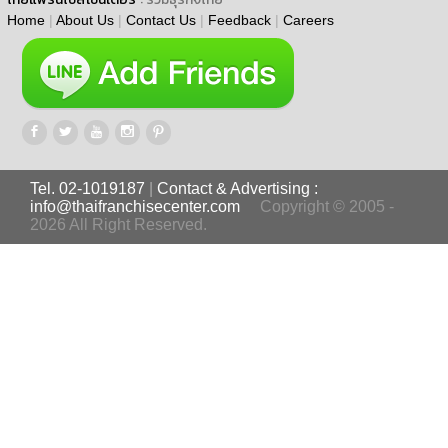
Home
|
About Us
|
Contact Us
|
Feedback
|
Careers
Tel. 02-1019187
|
Contact & Advertising :
info@thaifranchisecenter.com
Copyright © 2005 -
2026 All Right Reserved.