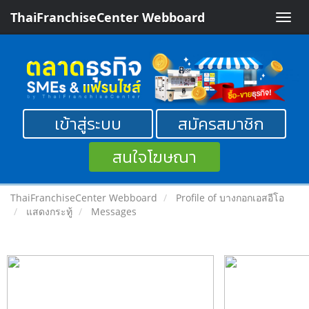
ThaiFranchiseCenter Webboard
Toggle
naviga
เข้าสู่ระบบ
สมัครสมาชิก
สนใจโฆษณา
ThaiFranchiseCenter Webboard
Profile of บางกอกเอสอีโอ
แสดงกระทู้
Messages