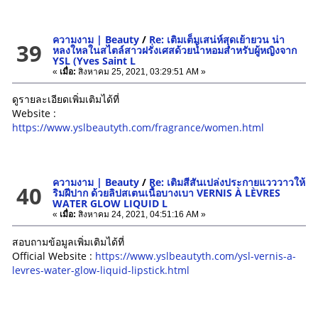
ความงาม | Beauty
/
Re: เติมเต็มเสน่ห์สุดเย้ายวน น่า
39
หลงใหลในสไตล์สาวฝรั่งเศสด้วยน้ำหอมสำหรับผู้หญิงจาก
YSL (Yves Saint L
«
เมื่อ:
สิงหาคม 25, 2021, 03:29:51 AM »
ดูรายละเอียดเพิ่มเติมได้ที่
Website :
https://www.yslbeautyth.com/fragrance/women.html
ความงาม | Beauty
/
Re: เติมสีสันเปล่งประกายแวววาวให้
40
ริมฝีปาก ด้วยลิปสเตนเนื้อบางเบา VERNIS À LÈVRES
WATER GLOW LIQUID L
«
เมื่อ:
สิงหาคม 24, 2021, 04:51:16 AM »
สอบถามข้อมูลเพิ่มเติมได้ที่
Official Website :
https://www.yslbeautyth.com/ysl-vernis-a-
levres-water-glow-liquid-lipstick.html