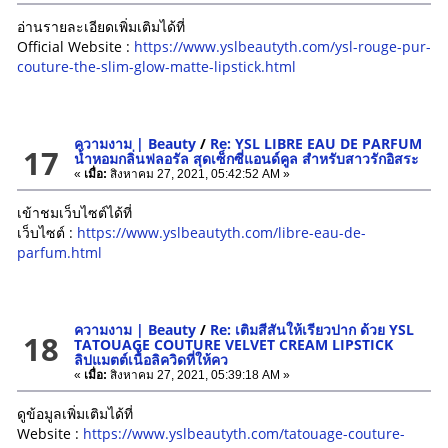
อ่านรายละเอียดเพิ่มเติมได้ที่
Official Website :
https://www.yslbeautyth.com/ysl-rouge-pur-
couture-the-slim-glow-matte-lipstick.html
ความงาม | Beauty
/
Re: YSL LIBRE EAU DE PARFUM
17
น้ำหอมกลิ่นฟลอรัล สุดเซ็กซี่แอนด์คูล สำหรับสาวรักอิสระ
«
เมื่อ:
สิงหาคม 27, 2021, 05:42:52 AM »
เข้าชมเว็บไซต์ได้ที่
เว็บไซต์ :
https://www.yslbeautyth.com/libre-eau-de-
parfum.html
ความงาม | Beauty
/
Re: เติมสีสันให้เรียวปาก ด้วย YSL
18
TATOUAGE COUTURE VELVET CREAM LIPSTICK
ลิปแมตต์เนื้อลิควิดที่ให้คว
«
เมื่อ:
สิงหาคม 27, 2021, 05:39:18 AM »
ดูข้อมูลเพิ่มเติมได้ที่
Website :
https://www.yslbeautyth.com/tatouage-couture-