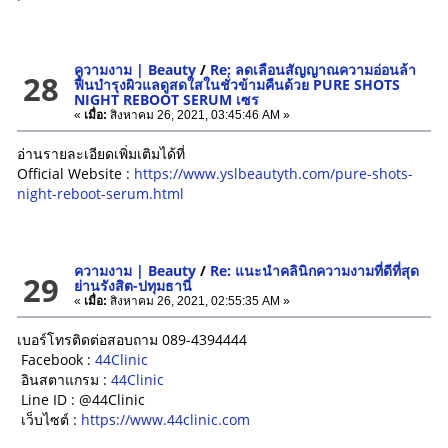
ความงาม | Beauty
/
Re: ลดเลือนสัญญาณความอ่อนล้า
28
ฟื้นบำรุงผิวแลดูสดใสในชั่วข้ามคืนด้วย PURE SHOTS
NIGHT REBOOT SERUM เซร
«
เมื่อ:
สิงหาคม 26, 2021, 03:45:46 AM »
อ่านรายละเอียดเพิ่มเติมได้ที่
Official Website :
https://www.yslbeautyth.com/pure-shots-
night-reboot-serum.html
ความงาม | Beauty
/
Re: แนะนำคลินิกความงามที่ดีที่สุด
29
ย่านรังสิต-ปทุมธานี
«
เมื่อ:
สิงหาคม 26, 2021, 02:55:35 AM »
เบอร์โทรติดต่อสอบถาม 089-4394444
Facebook :
44Clinic
อินสตาแกรม :
44Clinic
Line ID : @44Clinic
เว็บไซต์ :
https://www.44clinic.com