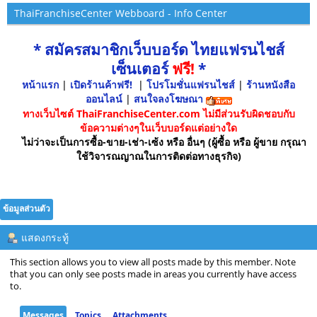
ThaiFranchiseCenter Webboard - Info Center
* สมัครสมาชิกเว็บบอร์ด ไทยแฟรนไชส์
เซ็นเตอร์
ฟรี!
*
หน้าแรก
|
เปิดร้านค้าฟรี!
|
โปรโมชั่นแฟรนไชส์
|
ร้านหนังสือ
ออนไลน์
|
สนใจลงโฆษณา
ทางเว็บไซต์ ThaiFranchiseCenter.com ไม่มีส่วนรับผิดชอบกับ
ข้อความต่างๆในเว็บบอร์ดแต่อย่างใด
ไม่ว่าจะเป็นการซื้อ-ขาย-เช่า-เซ้ง หรือ อื่นๆ (ผู้ซื้อ หรือ ผู้ขาย กรุณา
ใช้วิจารณญาณในการติดต่อทางธุรกิจ)
ข้อมูลส่วนตัว
แสดงกระทู้
This section allows you to view all posts made by this member. Note
that you can only see posts made in areas you currently have access
to.
Messages
Topics
Attachments