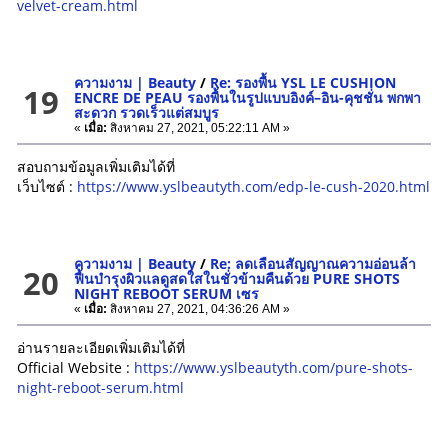
velvet-cream.html
ความงาม | Beauty
/
Re: รองพื้น YSL LE CUSHION
19
ENCRE DE PEAU รองพื้นในรูปแบบอิงค์–อิน-คุชชั่น พกพา
สะดวก รวดเร็วแต่สมบูร
«
เมื่อ:
สิงหาคม 27, 2021, 05:22:11 AM »
สอบถามข้อมูลเพิ่มเติมได้ที่
เว็บไซต์ :
https://www.yslbeautyth.com/edp-le-cush-2020.html
ความงาม | Beauty
/
Re: ลดเลือนสัญญาณความอ่อนล้า
20
ฟื้นบำรุงผิวแลดูสดใสในชั่วข้ามคืนด้วย PURE SHOTS
NIGHT REBOOT SERUM เซร
«
เมื่อ:
สิงหาคม 27, 2021, 04:36:26 AM »
อ่านรายละเอียดเพิ่มเติมได้ที่
Official Website :
https://www.yslbeautyth.com/pure-shots-
night-reboot-serum.html