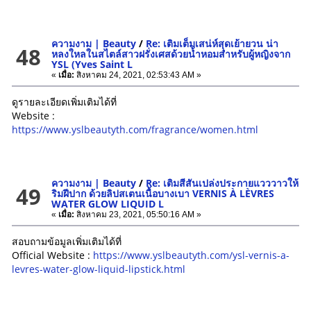
ความงาม | Beauty
/
Re: เติมเต็มเสน่ห์สุดเย้ายวน น่า
48
หลงใหลในสไตล์สาวฝรั่งเศสด้วยน้ำหอมสำหรับผู้หญิงจาก
YSL (Yves Saint L
«
เมื่อ:
สิงหาคม 24, 2021, 02:53:43 AM »
ดูรายละเอียดเพิ่มเติมได้ที่
Website :
https://www.yslbeautyth.com/fragrance/women.html
ความงาม | Beauty
/
Re: เติมสีสันเปล่งประกายแวววาวให้
49
ริมฝีปาก ด้วยลิปสเตนเนื้อบางเบา VERNIS À LÈVRES
WATER GLOW LIQUID L
«
เมื่อ:
สิงหาคม 23, 2021, 05:50:16 AM »
สอบถามข้อมูลเพิ่มเติมได้ที่
Official Website :
https://www.yslbeautyth.com/ysl-vernis-a-
levres-water-glow-liquid-lipstick.html