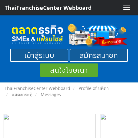
ThaiFranchiseCenter Webboard
Toggle
naviga
เข้าสู่ระบบ
สมัครสมาชิก
สนใจโฆษณา
ThaiFranchiseCenter Webboard
Profile of ปทิตา
แสดงกระทู้
Messages