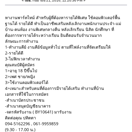
«
เมื่อ:
กันยายน 21, 2016, 12:20:36 PM »
หางานพาร์ทไทม์ สำหรับผู้ที่ต้องหารายได้พิเศษ ใช้คอมพิวเตอร์พื้น
ฐานได้ รายได้ดี ทำเป็นอาชีพเสริมหลังเลิกงานพนักงานประจำ-แม่
บ้าน-คนท้อง งานพิเศษกลางคืน หลังเลิกเรียน นิสิต นักศึกษา ที่
ต้องการหารายได้ระหว่างเรียน ยินดีตอนรับจำนวนมาก
ลักษณะการทำงาน
1-ทำงานคีย์ งานคีย์ข้อมูลทั่วไป ตามที่ไฟล์งานที่จัดเตรียมให้
2-รายได้ดี
3-ไม่ฟิกเวลาทำงาน
คุณสมบัติผู้สมัคร
1>อายุ 18 ปีขึ้นไป
2>เพศ ชาย/หญิง
3>ใช้งานคอมพิวเตอร์ได้
4>เหมาะสำหรับคนที่ต้องการมีรายได้เสริม ทำงานที่บ้าน
เอกสารที่ใช้ในการสมัคร
-สำเนาบัตรประชาชน
-สำเนาสมุดบัญชีธนาคาร
-จดรหัสรับงาน ( BY10641) มารับงาน
ติดต่อคุณ ปทิตตา
094-5162296 , 061-9959859
(9.30 - 17.00 น.)