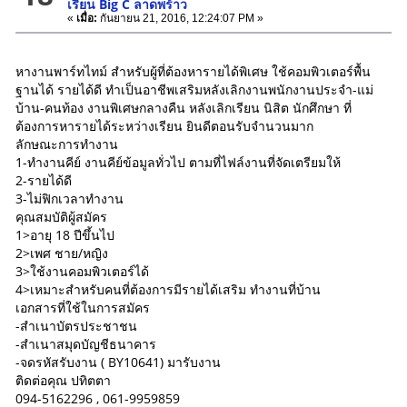
เรียน Big C ลาดพร้าว
«
เมื่อ:
กันยายน 21, 2016, 12:24:07 PM »
หางานพาร์ทไทม์ สำหรับผู้ที่ต้องหารายได้พิเศษ ใช้คอมพิวเตอร์พื้น
ฐานได้ รายได้ดี ทำเป็นอาชีพเสริมหลังเลิกงานพนักงานประจำ-แม่
บ้าน-คนท้อง งานพิเศษกลางคืน หลังเลิกเรียน นิสิต นักศึกษา ที่
ต้องการหารายได้ระหว่างเรียน ยินดีตอนรับจำนวนมาก
ลักษณะการทำงาน
1-ทำงานคีย์ งานคีย์ข้อมูลทั่วไป ตามที่ไฟล์งานที่จัดเตรียมให้
2-รายได้ดี
3-ไม่ฟิกเวลาทำงาน
คุณสมบัติผู้สมัคร
1>อายุ 18 ปีขึ้นไป
2>เพศ ชาย/หญิง
3>ใช้งานคอมพิวเตอร์ได้
4>เหมาะสำหรับคนที่ต้องการมีรายได้เสริม ทำงานที่บ้าน
เอกสารที่ใช้ในการสมัคร
-สำเนาบัตรประชาชน
-สำเนาสมุดบัญชีธนาคาร
-จดรหัสรับงาน ( BY10641) มารับงาน
ติดต่อคุณ ปทิตตา
094-5162296 , 061-9959859