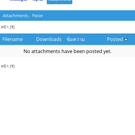
Attachments - Pasie
หน้า: [
1
]
Filename
Downloads
ข้อความ
Posted
No attachments have been posted yet.
หน้า: [
1
]