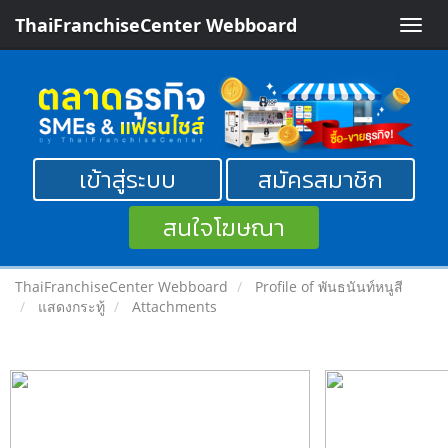
ThaiFranchiseCenter Webboard
Toggle
naviga
เข้าสู่ระบบ
สมัครสมาชิก
สนใจโฆษณา
ThaiFranchiseCenter Webboard
Profile of พันธนันท์หนูสี
แสดงกระทู้
Attachments