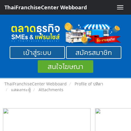
ThaiFranchiseCenter Webboard
Toggle
naviga
เข้าสู่ระบบ
สมัครสมาชิก
สนใจโฆษณา
ThaiFranchiseCenter Webboard
Profile of ปทิตา
แสดงกระทู้
Attachments