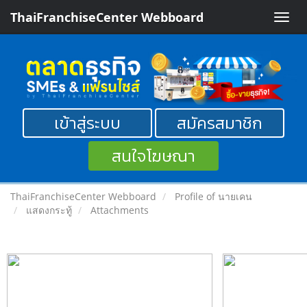
ThaiFranchiseCenter Webboard
Toggle
naviga
เข้าสู่ระบบ
สมัครสมาชิก
สนใจโฆษณา
ThaiFranchiseCenter Webboard
Profile of นายเคน
แสดงกระทู้
Attachments