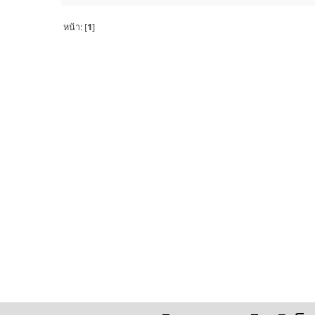
หน้า: [
1
]