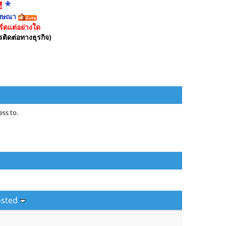
!
*
ฆษณา
์ดแต่อย่างใด
รติดต่อทางธุรกิจ)
ss to.
osted