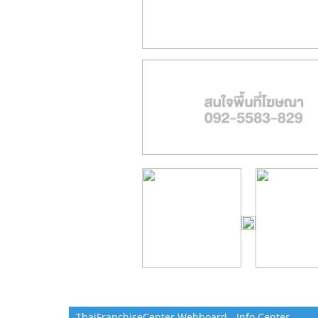
ThaiFranchiseCenter Webboard - Info Center