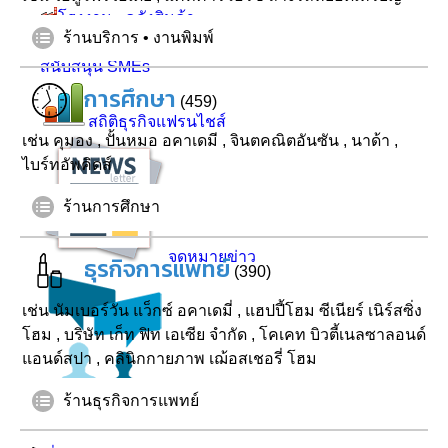
โรงงาน - คลังสินค้า
ร้านบริการ • งานพิมพ์
นิคมอุตสาหกรรม
สนับสนุน SMEs
การศึกษา
(459)
สถิติธุรกิจแฟรนไชส์
เช่น
คุมอง
,
ปั้นหมอ อคาเดมี
,
จินตคณิตอันซัน
,
นาด้า
,
ไบร์ทอัพคิดส์
ร้านการศึกษา
จดหมายข่าว
ธุรกิจการแพทย์
(390)
เช่น
นัมเบอร์วัน แว็กซ์ อคาเดมี่
,
แฮปปี้โฮม ซีเนียร์ เนิร์สซิ่ง
โฮม
,
บริษัท เก็ท ฟิท เอเซีย จำกัด
,
โคเคท บิวตี้เนลซาลอนด์
แอนด์สปา
,
คลินิกกายภาพ เฌ้อสเชอรี่ โฮม
ผลตอบรับ
ร้านธุรกิจการแพทย์
ติดต่อเรา