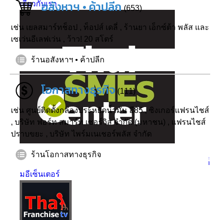
อสังหาฯ • ค้าปลีก
เกี่ยวกับเรา
(653)
เช่น
เยลสมาร์ทช็อป
,
ท็อปส์ เดลี่
,
ร้านยา เอ็กซ์ต้า พลัส และ
เซเว่นอีเลฟเว่น
,
ว้าว! 20 สโตร์
ร้านอสังหาฯ • ค้าปลีก
โอกาสทางธุรกิจ
(111)
เช่น
ศูนย์ติดตั้งกล่องประหยัดน้ำมัน อี85
,
ซิงเกอร์แฟรนไชส์
,
บริษัท ฟอร์ท สมาร์ท เซอร์วิส จำกัด (มหาชน)
,
แฟรนไชส์
ปราบขยะ
,
บริษัท ไพร์มเนเชอร์พลัส จำกัด
ร้านโอกาสทางธุรกิจ
ไทยเอสเอ็
มอีเซ็นเตอร์