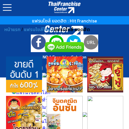
▲ GO TO TOP
แฟรนไชส์ ยอดฮิต : Hit Franchise
หน้าแรก
แฟรนไชส์ไทย
แฟรนไชส์ ยอดฮิต
/
/
NO.1 Franchise Solution
แฟรนไชส์
แฟรนไชส์ทั่วโลก
ทำเลค้าขายทั่วไทย
งานอบรม - สัมนา
งานแสดงสินค้า
รีวิวงานแฟรนไชส์
งานประกวด ชิงรางวัล