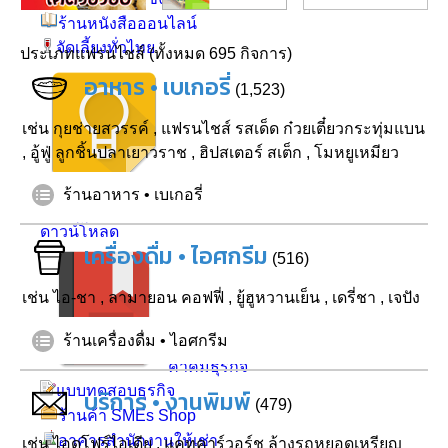
ร้านหนังสือออนไลน์
จัดเลี้ยงทั่วไทย
ประเภทแฟรนไชส์ (ทั้งหมด 695 กิจการ)
อาหาร • เบเกอรี่
(1,523)
เช่น
กุยช่ายสวรรค์
,
แฟรนไชส์ รสเด็ด ก๋วยเตี๋ยวกระทุ่มแบน
,
อู้ฟู่ ลูกชิ้นปลาเยาวราช
,
ฮิปสเตอร์ สเต็ก
,
โมหยูเหมียว
อินโฟกราฟฟิค
ร้านอาหาร • เบเกอรี่
บทความน่าสนใจ
ดาวน์โหลด
เครื่องดื่ม • ไอศกรีม
(516)
เช่น
ไอ-ชา
,
ลามายอน คอฟฟี่
,
ยู้ฮูหวานเย็น
,
เดรี่ชา
,
เจปัง
ร้านเครื่องดื่ม • ไอศกรีม
คำคมธุรกิจ
แบบทดสอบธุรกิจ
บริการ • งานพิมพ์
(479)
ร้านค้า SMEs Shop
อาคารสำนักงานให้เช่า
เช่น
ไอดูโฟร์ไอเดีย
,
แคทคาร์วอร์ช ล้างรถหยอดเหรียญ