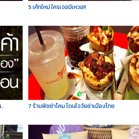
5 เค้กใหม่ ใครเจอมีเหวอ!!
..
7 ร้านพิซซ่าโคน โดนใจวัยซ่าเมืองไทย