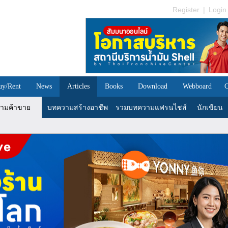
Register
|
Login
uy/Rent
News
Articles
Books
Download
Webboard
C
ามค้าขาย
บทความสร้างอาชีพ
รวมบทความแฟรนไชส์
นักเขียน