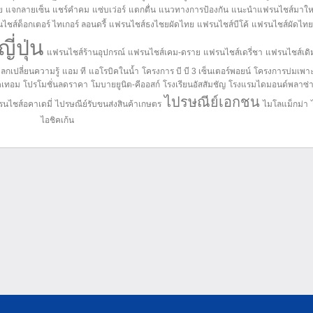
ย
แจกลายเซ็น
แชร์คำคม
แซ่บเว่อร์
แตกตื่น
แนวทางการป้องกัน
แนะนำแฟรนไชส์มาให
ไชส์ด็อกเตอร์ ไทเกอร์ ลอนดรี้
แฟรนไชส์ธงไชยผัดไทย
แฟรนไชส์บีโค้
แฟรนไชส์ผัดไทย
่ปุ่น
แฟรนไชส์ร้านอุปกรณ์
แฟรนไชส์เคม-ดราย
แฟรนไชส์เดรี่ชา
แฟรนไชส์เดิ
ลกเปลี่ยนความรู้
แอม ที
แอโรบิคในน้ำ
โครงการ บี บี 3 เซ็นเตอร์พอยน์
โครงการบ่มเพาะ
ดเทอม
โปรโมชั่นลดราคา
โมบายยูนิต-คีออสก์
โรงเรียนอัสสัมชัญ
โรงแรมไดมอนด์พลาซ่
ไปรษณีย์เอกชน
นไชส์อคาเดมี่
ไปรษณีย์รับขนส่งสินค้าเกษตร
ไมโลแม็กม่า
ไอชิคเก้น