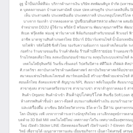
น้ำปั่นเกล็ดหิมะ
อูฐ
บริการด้านการเงิน
บริษัท สหพัฒนพิบูล จำกัด (มหาชน
ค
บุคคลภายนอก
บ้านควนสามัคคี
ปณท
ปตท.เศรษฐกิจ
ประกวดคลิปสั้น S
เห็น
ประสานพลัง
ประเทศอินเดีย
ประเทศเกาหลี
ประเภทอุปโภคบริโภค
ปูนซีเมนต์นครหลวง
บางจาก ร่มเกล้า
ปากคลองตลาด
ผลิตภาพ
ผสมธั
จำหน่ายรถ DD2U
ผู้ใช้งาน
พรีมัส บี
พร้อมทาน
พัฒนาคุณภาพชีวิต
พัฒนา
ทิเบต
ฟรุ๊ตสลัด
ฟองฟู
ฟาร์มาคาเฟ่
ฟิล์มกันรอยสำหรับรถยนต์
ฟิวเจอร์
ฟิ
อาชีพ
มาตรฐานสินค้าเกษตรไทย
มินิบาร์
มินิบาร์แฟรนไชส์ น้ำม็อกเทลอิน
รถไฟฟ้า
รหัสโออิชิ ซิ่งทั่วไทย
รองรับความต้องการ
รองเท้าสเก็ตบอร์ด
ระ
ร้านค้าปลีกรายย่อย
ก่อสร้าง
ร้านขายขนมจีน
ร้านค้าติดล้อ
ร้านทองซาร
ร้านไก่ทอดเคียวโชน
ลงทะเบียนก่อนเข้าชมงาน
ลงทุนในระบบแฟรนไชส์
ล
ศศิวิมล เกิดผล
เทคโนโลยีจุลินทรีย์
วินเซ็น เซ็นเตอร์
วิปครีมปีศาจ
ศิลป
ศิ.กวดวิชา
สถาบันกวดวิชาด้านคณิตศาสตร์
สถาบันวิทยาศาสตร์ท็อปซายน
ส
สมาคมแฟรนไชส์และไลเซนส์
สมาร์ทเอสเอ็มอี
สร้างอาชีพด้วยแฟรนไชส์
สอนเด็กไทย
สังคมแห่งชาติ
สัญญาณ NPL
สัมมนา พลังในมุมมืด
สัมมนากฎ
สาขาทุ่งสง
สาขานครศรีธรรมราช
สาขามาบข่า
สาขาลำลูกกาคลอง 6
สา
สินค้าอุปโภคบริโภค
ส
สินค้า Organic
สินค้านำเข้า
สินเชื่อ Soft Loan
ห้างสรรพสินค้าชั้นนำ
อควา-ท๊อดส์
อบรมงานพิมพ์สร้างเงิน
อบรมร้านอาหา
อีสาน
และเครื่องดื่ม
อาเซียน
อิตัลไทยวิศวกรรม
อิโต-คาโจ
อุตสาหกรรม
เงินทุน
โลก
เจพี
เจรจาการค้าระหว่างนักธุรกิจไทย
เจาะลึกกลยุทธ์การตลาด
บดด้วย 3D Ball Mill
เทคโนโลยีใหม่
เทศกาลฮาโลวีน
เทศบาลเมืองสุพรรณบุ
ใหม่
เปิดตัว Sticker LINE
เปิดทดลองเรียนฟรี
เปิดร้านหน้า 7-Eleven
เปิด
วิทย์
เพื่อรายได้
เมนูอาหารทานเล่น
เยี่ยมชมกิจการ
เย็นตาโฟเศรษฐี
เศรษฐ