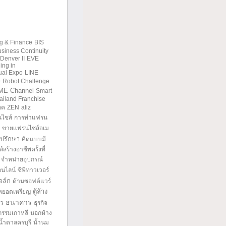
g & Finance
BIS
siness Continuity
Denver II
EVE
ling in
tual Expo
LINE
9
Robot Challenge
ME Channel
Smart
ailand Franchise
อค
ZEN
aliz
ไชส์
การทำแฟรน
ขายแฟรนไชส์อเม
ปรึกษา
คิดแบบมี
้างอาชีพครั้งที่
จำหน่ายอุปกรณ์
อนไลน์
ซีพีทาวเวอร์
ล์ก
ด้านซอฟต์แวร์
ตู้ล้าง
หยอดเหรียญ
ธนาคาร
ยว
ธุรกิจ
กรรมเกาหลี
นอกห้าง
น้ำตาลครบุรี
น้ำนม