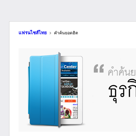
แฟรนไชส์ไทย
คำค้นยอดฮิต