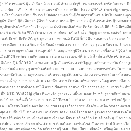
บะหมี่ห้าดาว
)
บริษัท เชสเตอร์ ฟู้ด จำกัด
บล็อก
บัญชี
บางกอกแรนซ์
บารัค โอบามา
บี
hare Smile With KTB
ประกวดแผนธุรกิจ
ประกาศปิด
ประจวบคีรีขันธ์
ประชารัฐ
ประชุม
ประโยชน์นานาชนิด
ปรึกษาฟรี
ปัจจัยภายนอก
ปั้นผู้เรียนสู่การเป็นหมอ
ปั้นโมเดลเจาะลูก
ญพืช
ผัดหมี่
ผู้คิดค้นสูตร
ผู้ค้าปลีกทองรูปพรรณ
ผู้ชมรายการ
ผู้บริหารองค์กร
ผู้ประกอบกา
ธุรกิจแฟรนไชส์ไทยก้าวไกลสู่สากล
พันท้ายนรสิงห์
พิลาทิส รีฟอร์เมอร์
พีดี เฮ้าส์
พีเพิลมีเ
ภาษาอังกฤษสำหรับเด็ก
วเจอร์ พาร์ค รังสิต
ฟิโก้
ภัตตาคา
ภิญญ์
มหกรรมสุขสันต์
มหกร
ยางรถยนต์
เตอร์
มิยาบิ
มือถือ 2G
มูชิ
มู่หลาน
ยิ่งใช้ ยิ่งได้คืน
ยุทธศาสตร์การตลาด
ย้
บบการศึกษา
ระยอง
รับฝากซื้อ
รับสมัครพนักงาน
รายการไทยมุง
รุจเวท รัตนงาม
ร้านกา
ีน่า สาขากาญจนาภิเษก
ร้านบุฟเฟ่ต์
ร้านสมุนไพรภูมิใจไทย
ร้านสะดวกซื้อสไตล์ญี่ปุ่น
ร้า
งมือปฏิบัติ
ลดต้นการผลิต
ลดอาการไอ
ลามายอนคอฟฟี่
ล้วงลึกไลฟ์สไตล์Gen-C
ล้างแอร
ศูนย์การค้า
ส.ขอนแก่นฟู้ดส์
าชีพไทย
สตาร์แมท
สติปัญญา
สต๊อกรถ
สถาบัน Change
์
สถาบันศิลปะกาจูกุ
สถาบันเสริมทักษะ EYE LEVEL
สปป ลาว
สภาการค้าไต้หวัน
สมาค
ร้างอาชีพใหม่
สสวท
สวนสุวรรณนภาศรี
สวนเบญจสิริ
สสปน.
สอนภาษาคิดเอเบิ้ล
สอน
สัมมนาอาชีพ
หมายเพื่อผู้ประกอบการ
สาขา ลีการ์เดนท์พลาซ่าหาดใหญ่
สาขา เมือง-ร
สำน
ขาสามกอง
สาขาอำเภอเสาไห้
สาขาเชียงดาว
สาขาเปาโล
สาธารณรัฐประชาชนจีน
ุชีพ ธรรมาชีพเจริญ
สุริยา ฟินเนอรัล
สูตรอร่อย
หมื่นล.
หลอดไฟ
หลักสูตรคณิตศาสตร
ร 4.0
อยากเห็นเด็กไทยเก่ง
อาคาร CP Tower 1
อาดิดาส
อาย เลเวล
อาหารฟาสต์ฟู้ด
อ
 4.0
อโยธยาโฮมบิลเดอร์
ฮิต
เก่ง-ธชย
เคทู
เครื่องล้างจานอัจฉริยะ
เครื่องวัดความอร่อย
เซี่ยงไฮ้
ยุค 4.0
เดอะคอฟฟี่แอนด์ทีลีฟ
เดอะมอลล์ โคราช
เต้าหู้
เทคนิคการขาย
เทคโนล
รี
เทอร์พีนกลิ่นกัญชา
เที่ยวฝรั่งเศส
เนื้อแดดเดียว
เบอร์เกอร์ยักษ์
เบอร์เกอร์หมู
เปิดขายเดล
วาร์ปความอร่อย
เปิดสถาบัน
เปิดสาขาร้านต้นแบบแฟรนไชส์
เปิดสาขาใหม่ 6 แห่ง
เป็ดย
กิจชุมชน
เศรษฐกิจตกสะเก็ด
เสริมความรู้ SME
เส้นชูเมี่ยน
เหยียดผิว
เหรียญเงิน
เอนเนอร์