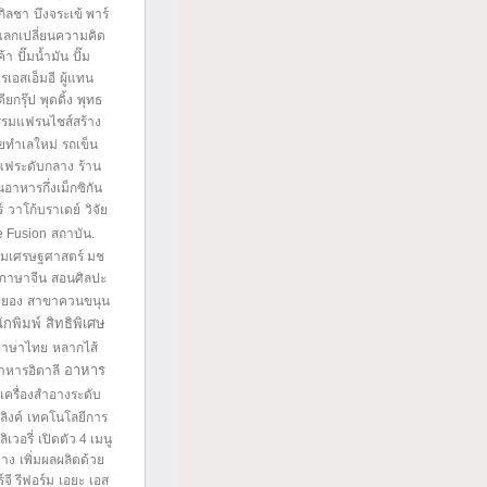
เกิลชา
บึงจระเข้ พาร์
แลกเปลี่ยนความคิด
ค้า
ปั๊มน้ำมัน
ปั๊ม
รเอสเอ็มอี
ผู้แทน
ดียกรุ๊ป
พุดดิ้ง
พุทธ
รมแฟรนไชส์สร้าง
ายทำเลใหม่
รถเข็น
แฟระดับกลาง
ร้าน
นอาหารกึ่งเม็กซิกัน
์
วาโก้บราเดย์
วิจัย
 Fusion
สถาบัน.
มเศรษฐศาสตร์ มช
ภาษาจีน
สอนศิลปะ
ะยอง
สาขาควนขนุน
ักพิมพ์
สิทธิพิเศษ
์ภาษาไทย
หลากไส้
อาหาร
าหารอิตาลี
เครื่องสำอางระดับ
ิงค์
เทคโนโลยีการ
ิเวอรี่
เปิดตัว 4 เมนู
่าง
เพิ่มผลผลิตด้วย
จี รีฟอร์ม
เอยะ
เอส