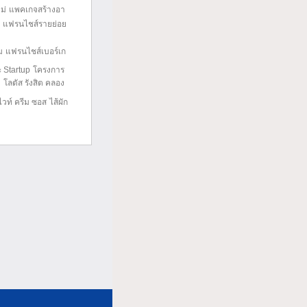
ม่
แพคเกจสร้างอา
แฟรนไชส์รายย่อย
ม
แฟรนไชส์เบอร์เก
 Startup
โครงการ
า
โลตัส รังสิต คลอง
ไวท์ ครีม ซอส
ไส้ผัก