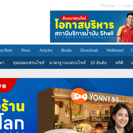
Register
|
Login
uy/Rent
News
Articles
Books
Download
Webboard
C
นหา
สุดยอดแฟรนไชส์
มาตรฐานแฟรนไชส์
10 อันดับ
สถิติ
แ