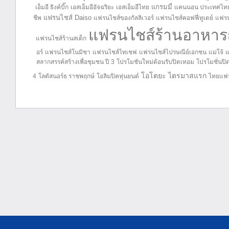
แกรมมี่
เอ็มอี ธิงค์บิ๊ก
เอสเอ็มอีอัจฉริยะ
เอสเอ็มอีไทย
แคนนอน ประเทศไท
แฟรนไชส์ Daiso
ชีพ
แฟรนไชส์ของกัลลิเวอร์
แฟรนไชส์คอฟฟี่ทูเดย์
แฟรน
แฟรนไชส์ร้านอาหารญี
แฟรนไชส์ร้านสเต็ก
อร์
แฟรนไชส์โนมิชา
แฟรนไชส์ไทเชฟ
แฟรนไชส์ไปรษณีย์เอกชน
แม่โจ้
แ
สลากสรรค์สร้างเพื่อชุมชน ปี 3
โปรโมชันใหม่ต้อนรับปิดเทอม
โปรโมชั่นปิ
โอโตยะ
ไตรมาสแรก
4
โลตัสนอร์ธ ราชพฤกษ์
โอลิมปิคหุ่นยนต์
ไทยแฟร