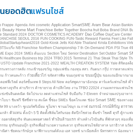
้นยอดฮิต
แฟรนไชส์
Application SmartSME
Aram Bear
o Frappe
Agenda
Ami cosmetic
Asian Bankin
Beauty Home Mart Franchise
1
Better Together
Boocha fruit Boba
Brand DNA
Bu
Dao Coffee
e Standard 2024
DOCTOR COSMETICS ACADEMY
DayCare Center
RANCHISE SEOUL 2016
FUN COOKING
FUN-Tastic Reward
Faema
Feel Like Fal
GlobalStartupAward2018
Gold-Kiosk
Jetts
Kid Able Thailand
Krista Exhibitions Vir
TSแบริ่ง
NB Franchise
Northen Championship 7 th
On-Demand
PDA
PSI True 4
Smart S
E Expo 2024
SMEs ต้นแบบ
Section ใหม่
Senior Destination
Set Outdor
 Healthcare Business trip 2024
TFBO 2015
Terminal 21
Thai Steak Thai Style
Th
USTO
Update Franchise 2021-2022
WEALTH CREATION SYSTEM
Yale ดิจิตอลล็
กระทรวงการคลัง
กระเช้าของขวัญ
กลุ่มแฟชั่น
กองทุน สสว.
กันตนา กรุ๊ป
การตลาดแฟรน
ก๋วยเตี๋ยวไก่
ขนมญี่ปุ่น
าม
ก้าวคนละก้าว
ขจัดสารพิษ
ขนมกุยช่าย
ของแถมอีกมากมาย
คำ
คอฟฟี่เวิลด์
คอร์สขั้นเทพ 8 Steps All New
คอร์สพูดภาษาอังกฤษ
คาร์แคร์แฟรนไชส์
แข่งทางธุรกิจ
ค่าบริการ
ค้าขายรวย
ค้าปลีกไทย
งาน TFBO 22024
งานมหกรรมแฟรนไชส์สร
แข่งขันจินตคณิต
จัดโปรแรง ลดค่าแฟรนไชส์
จับมือกับ 7-Eleven
จำหน่ายผงปรุงอาหาร
ช่อง Smart SME
าโบบา
ชิมฟรี
ชีสซี่ฟราย สแน็ค
ชี้ช่อง SMEs
ช็อคโกแลต
ช่องทางอ
ณกรณ์ กรณ์หิรัญ
ดาราทอ
พลัส 99 บางหว้า
ซูเปอร์พรีเมี่ยม
ซูโม่ชา ชานมไข่มุก
ณ กาฬ
ตัวแทน
เกล้า
ตั้งเป้า 5 ปี
ติดตั้้งฟิล์มใสกันรอย
ติดปีกโชห่วย
ติ่มซำ โชคดี
ตุรกี
ตู้กาแฟ
ทำเงินล้านแรก
ร
ถอดรหัสธุรกิจ
ทันตแพทยศาสตร์
ทำเลห้างโรบินสัน
ที่พักสวยๆ
ท่องเที่
ตกรรม
ธุรกิจนอนบุ๊ก
ธุรกิจเพื่ออำนวยความสะดวก
ธุรกิจแฟรนไชส์ฮาลาล
นราธิวาส
นวัต
ณิศา ชัยคณารักษ์กูล
นาฬิกาแบรนด์ดังเอ เอส วอทช์
นาเนียสเต็ก
นิทรรศการ
น้องหมา