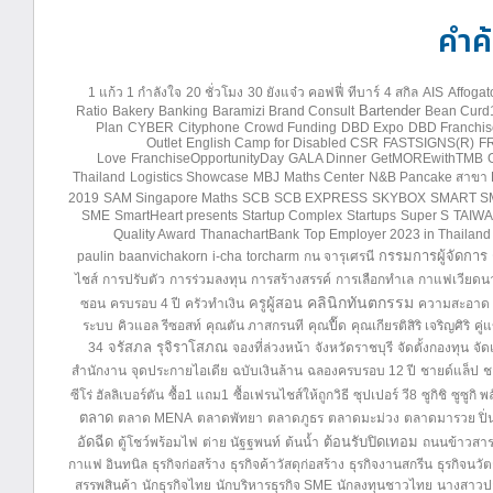
คำค
1 แก้ว 1 กำลังใจ
20 ชั่วโมง
30 ยังแจ๋ว คอฟฟี่ ทีบาร์
4 สกิล
AIS
Affogat
Bartender
Ratio
Bakery
Banking
Baramizi Brand Consult
Bean Curd
Plan
CYBER
Cityphone
Crowd Funding
DBD Expo
DBD Franchis
Outlet
English Camp for Disabled CSR
FASTSIGNS(R)
F
Love
FranchiseOpportunityDay
GALA Dinner
GetMOREwithTMB
Thailand
Logistics Showcase
MBJ
Maths Center
N&B Pancake สาขา B
2019
SAM Singapore Maths
SCB
SCB EXPRESS
SKYBOX
SMART SM
SME
SmartHeart presents
Startup Complex
Startups
Super S
TAIWAN
Quality Award
ThanachartBank
Top Employer 2023 in Thailand
กรรมการผู้จัดการ
paulin
baanvichakorn
i-cha
torcharm
กน จารุเศรนี
ไชส์
การปรับตัว
การร่วมลงทุน
การสร้างสรรค์
การเลือกทำเล
กาแฟเวียดน
คลินิกทันตกรรม
ครูผู้สอน
ซอน
ครบรอบ 4 ปี
ครัวทำเงิน
ความสะอาด
ระบบ
คิวแอล รีซอสท์
คุณตัน ภาสกรนที
คุณปื๊ด
คุณเกียรติสิริ เจริญศิริ
คู่
จรัสภล รุจิราโสภณ
34
จองที่ล่วงหน้า
จังหวัดราชบุรี
จัดตั้งกองทุน
จัด
สำนักงาน
จุดประกายไอเดีย
ฉบับเงินล้าน
ฉลองครบรอบ 12 ปี
ชายด์แล็ป
ช
ซีโร่ ฮัลลิเบอร์ตัน
ซื้อ1 แถม1
ซื้อเฟรนไชส์ให้ถูกวิธี
ซุปเปอร์ วี8
ซูกิชิ
ซูซูกิ 
ตลาด
ตลาด MENA
ตลาดพัทยา
ตลาดภูธร
ตลาดมะม่วง
ตลาดมารวย ปิ่น
อัดฉีด
ต้อนรับปิดเทอม
ตู้โชว์พร้อมไฟ
ต่าย นัฐฐพนท์
ต้นน้ำ
ถนนข้าวสา
กาแฟ อินทนิล
ธุรกิจก่อสร้าง
ธุรกิจค้าวัสดุก่อสร้าง
ธุรกิจงานสกรีน
ธุรกิจนวั
สรรพสินค้า
นักธุรกิจไทย
นักบริหารธุรกิจ SME
นักลงทุนชาวไทย
นางสาวปา