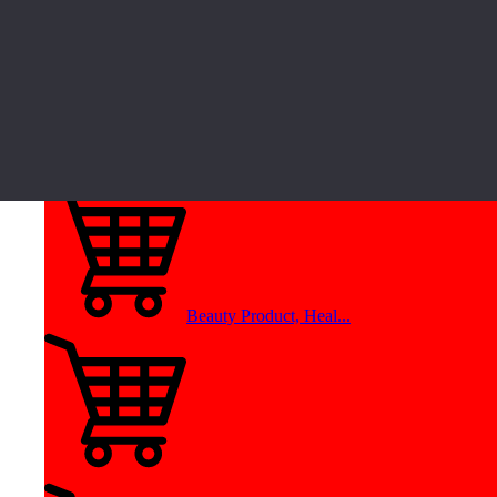
Car, Motorcycle Fran...
One Price Shop Franc...
Beauty Product, Heal...
Fire Equipment Distr...