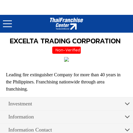
แฟรนไชส์ทั่วโลก : Franchise World
Main
Real Estate & Retail Franchises
Fire Equipm..
/
/
EXCELTA TRADING CORPORATION
Non-Verified
Leading fire extinguisher Company for more than 40 years in
the Philippines. Franchising nationwide through area
franchising.
Investment
Information
Information Contact