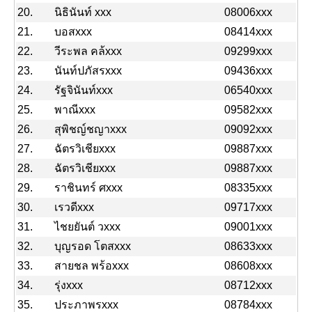
20.
นิธินันท์ xxx
08006xxx
21.
บอสxxx
08414xxx
22.
วีระพล คล้xxx
09299xxx
23.
นันท์ปภัสรxxx
09436xxx
24.
รัฐจินันท์xxx
06540xxx
25.
พาณีxxx
09582xxx
26.
สุพิชญ์ชญาxxx
09092xxx
27.
ฉัตรวิเชียxxx
09887xxx
28.
ฉัตรวิเชียxxx
09887xxx
29.
ราชินทร์ ศxxx
08335xxx
30.
เรวดีxxx
09717xxx
31.
ไชยยันต์ วxxx
09001xxx
32.
บุญรอด โตสxxx
08633xxx
33.
สายชล พร้อxxx
08608xxx
34.
รุ่งxxx
08712xxx
35.
ประภาพรxxx
08784xxx