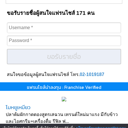
ขอรับรายชื่อผู้สนใจแฟรนไชส์ 171 คน
ขอรับรายชื่อ
สนใจขอข้อมูลผู้สนใจแฟรนไชส์ โทร.
02-1019187
แฟรนไชส์น่าลงทุน : Franchise Verified
โมหยูเหมียว
ปลาต้มผักกาดดองสูตรเสฉวน เทรนด์ใหม่มาแรง มีกับข้าว
และไอศกรีม+เครื่องดื่ม รีฟิล ฟ...