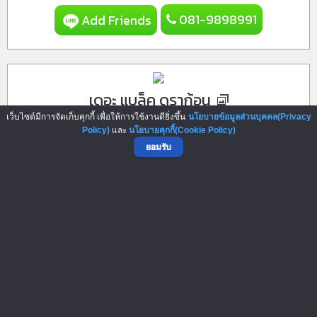
081-9898991
Add Friends
เดอะ แบล็ค ดราก้อน
เว็บไซต์มีการจัดเก็บคุกกี้ เพื่อให้การใช้งานดียิ่งขึ้น
นโยบายข้อมูลส่วนบุคคล(Privacy
แฟรนไชส์มาแรง! เข้าถึงง่ายทุกวัย ราคาจับต้องได้ อัดแน่นด้วย
Policy)
และ
นโยบายคุกกี้(Cookie Policy)
คุณภาพคับแก้ว คุ้มค่ากับราค...
ยอมรับ
ค่าแฟรนไชส์
99,900 บาท
089-7668161
Add Friends