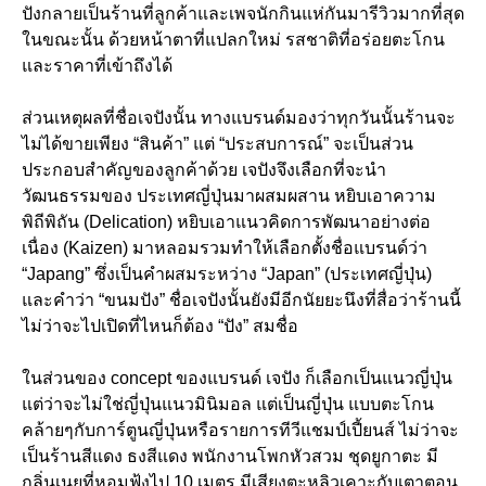
ปังกลายเป็นร้านที่ลูกค้าและเพจนักกินแห่กันมารีวิวมากที่สุด
ในขณะนั้น ด้วยหน้าตาที่แปลกใหม่ รสชาติที่อร่อยตะโกน
และราคาที่เข้าถึงได้
ส่วนเหตุผลที่ชื่อเจปังนั้น ทางแบรนด์มองว่าทุกวันนั้นร้านจะ
ไม่ได้ขายเพียง “สินค้า” แต่ “ประสบการณ์” จะเป็นส่วน
ประกอบสำคัญของลูกค้าด้วย เจปังจึงเลือกที่จะนำ
วัฒนธรรมของ ประเทศญี่ปุ่นมาผสมผสาน หยิบเอาความ
พิถีพิถัน (Delication) หยิบเอาแนวคิดการพัฒนาอย่างต่อ
เนื่อง (Kaizen) มาหลอมรวมทำให้เลือกตั้งชื่อแบรนด์ว่า
“Japang” ซึ่งเป็นคำผสมระหว่าง “Japan” (ประเทศญี่ปุ่น)
และคำว่า “ขนมปัง” ชื่อเจปังนั้นยังมีอีกนัยยะนึงที่สื่อว่าร้านนี้
ไม่ว่าจะไปเปิดที่ไหนก็ต้อง “ปัง” สมชื่อ
ในส่วนของ concept ของแบรนด์ เจปัง ก็เลือกเป็นแนวญี่ปุ่น
แต่ว่าจะไม่ใช่ญี่ปุ่นแนวมินิมอล แต่เป็นญี่ปุ่น แบบตะโกน
คล้ายๆกับการ์ตูนญี่ปุ่นหรือรายการทีวีแชมป์เปี้ยนส์ ไม่ว่าจะ
เป็นร้านสีแดง ธงสีแดง พนักงานโพกหัวสวม ชุดยูกาตะ มี
กลิ่นเนยที่หอมฟุ้งไป 10 เมตร มีเสียงตะหลิวเคาะกับเตาตอน